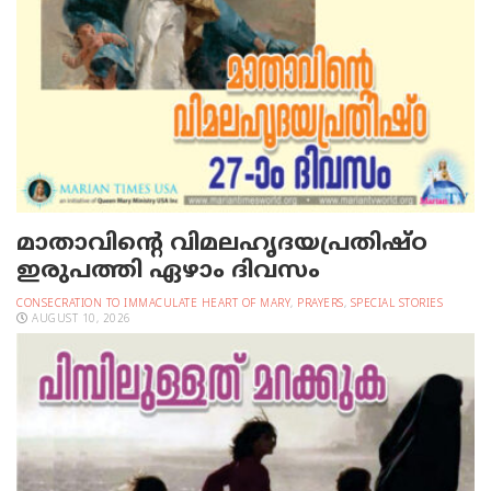
മാതാവിന്റെ വിമലഹൃദയപ്രതിഷ്ഠ
ഇരുപത്തി ഏഴാം ദിവസം
CONSECRATION TO IMMACULATE HEART OF MARY
,
PRAYERS
,
SPECIAL STORIES
AUGUST 10, 2026