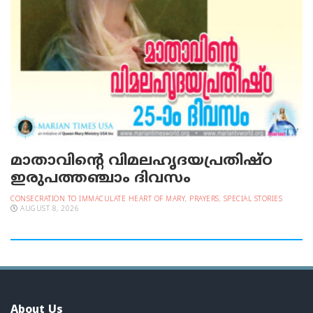
മാതാവിന്റെ വിമലഹൃദയപ്രതിഷ്ഠ
ഇരുപത്തഞ്ചാം ദിവസം
CONSECRATION TO IMMACULATE HEART OF MARY
,
PRAYERS
,
SPECIAL STORIES
AUGUST 8, 2026
About Us