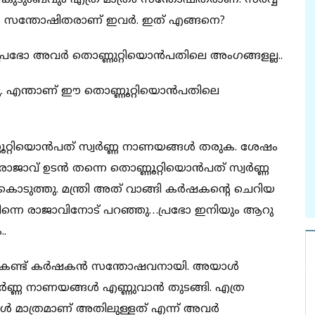
ം കുടുംബവും എത്ര മാത്രം സന്തോഷിതരാണ്. സർവ്വ
ളും സന്തോഷിതരാണ് ഇവർ. ഇത് എങ്ങനെ?
ി … പ്രഭോ അവർ തൊണ്ണുറ്റിയൊൻപതിലെ അംഗങ്ങളല്ല..
ചു. എന്താണ് ഈ തൊണ്ണൂറ്റിയൊൻപതിലെ
ൊണ്ണൂറ്റിയൊൻപത് സ്വർണ്ണ നാണയങ്ങൾ തരുക. ശേഷം
ജാവ് ഉടൻ തന്നെ തൊണ്ണൂറ്റിയൊൻപത് സ്വർണ്ണ
കൊടുത്തു. മന്ത്രി അത് വാങ്ങി കർഷകന്റെ ചെറിയ
ു. പിന്നെ രാജാവിനോട് പറഞ്ഞു…പ്രഭോ ഇനിയും ആറു
..
ിഴി കണ്ട് കർഷകൻ സന്തോഷവനായി. അയാൾ
സ്വർണ്ണ നാണയങ്ങൾ എണ്ണുവാൻ തുടങ്ങി. എത്ര
ൾ മാത്രമാണ് അതിലുള്ളത് എന്ന് അവർ