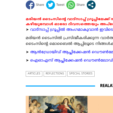
മരിയൻ ടൈംസിന്റെ വാട്സാപ്പ് ഗ്രൂപ്പിലേക്ക്
കഴിയുമ്പോൾ ഓരോ ദിവസത്തെയും അപ്ഡേറ്റ
➤
വാട്സാപ്പ് ഗ്രൂപ്പിൽ അംഗമാകുവാൻ ഇവിടെ ക
മരിയന്‍ ടൈംസില്‍ പ്രസിദ്ധീകരിക്കുന്ന വാ
ടൈംസിന്റെ മൊബൈല്‍ ആപ്പിലൂടെ നിങ്ങള്‍ക്ക് ന
➤
ആന്‍ഡ്രോയിഡ് ആപ്ലിക്കേഷന്‍ ഡൌണ്‍ലോഡ്
➤
ഐഓഎസ് ആപ്ലിക്കേഷന്‍ ഡൌണ്‍ലോഡ് ചെയ്യ
ARTICLES
REFLECTIONS
SPECIAL STORIES
REALA