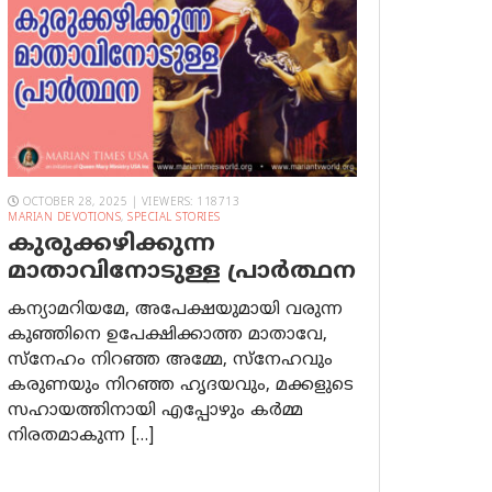
OCTOBER 28, 2025 | VIEWERS: 118713
MARIAN DEVOTIONS
,
SPECIAL STORIES
കുരുക്കഴിക്കുന്ന
മാതാവിനോടുള്ള പ്രാര്‍ത്ഥന
കന്യാമറിയമേ, അപേക്ഷയുമായി വരുന്ന
കുഞ്ഞിനെ ഉപേക്ഷിക്കാത്ത മാതാവേ,
സ്നേഹം നിറഞ്ഞ അമ്മേ, സ്നേഹവും
കരുണയും നിറഞ്ഞ ഹൃദയവും, മക്കളുടെ
സഹായത്തിനായി എപ്പോഴും കർമ്മ
നിരതമാകുന്ന […]