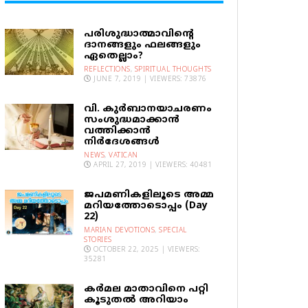
പരിശുദ്ധാത്മാവിന്റെ
ദാനങ്ങളും ഫലങ്ങളും
ഏതെല്ലാം?
REFLECTIONS
,
SPIRITUAL THOUGHTS
JUNE 7, 2019 | VIEWERS: 73876
വി. കുര്‍ബാനയാചരണം
സംശുദ്ധമാക്കാന്‍
വത്തിക്കാന്‍
നിര്‍ദേശങ്ങള്‍
NEWS
,
VATICAN
APRIL 27, 2019 | VIEWERS: 40481
ജപമണികളിലൂടെ അമ്മ
മറിയത്തോടൊപ്പം (Day
22)
MARIAN DEVOTIONS
,
SPECIAL
STORIES
OCTOBER 22, 2025 | VIEWERS:
35281
കര്‍മല മാതാവിനെ പറ്റി
കൂടുതല്‍ അറിയാം