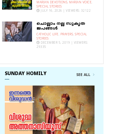
MARIAN DEVOTIONS
,
MARIAN VOICE
,
SPECIAL STORIES
JULY 16, 2026 | VIEWERS: 32122
ചൊല്ലാം നല്ല സുകൃത
ജപങ്ങൾ
CATHOLIC LIFE
,
PRAYERS
,
SPECIAL
STORIES
DECEMBER 5, 2019 | VIEWERS:
29335
SUNDAY HOMILY
SEE ALL