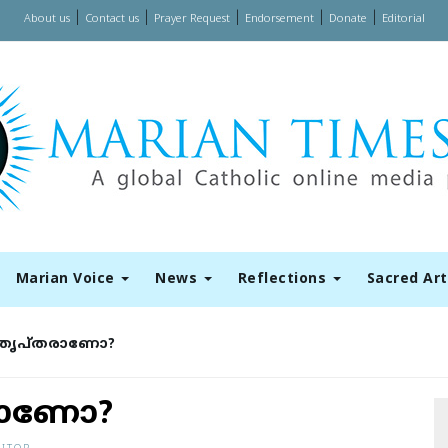
|
|
|
|
|
About us
Contact us
Prayer Request
Endorsement
Donate
Editorial
Marian Voice
News
Reflections
Sacred Ar
ംതൃപ്തരാണോ?
രാണോ?