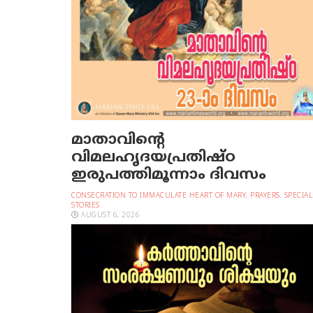
മാതാവിന്റെ
വിമലഹൃദയപ്രതിഷ്ഠ
ഇരുപത്തിമൂന്നാം ദിവസം
CONSECRATION TO IMMACULATE HEART OF MARY
,
PRAYERS
,
SPECIAL
STORIES
AUGUST 6, 2026