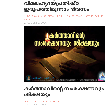
വിമലഹൃദയപ്രതിഷ്ഠ
ഇരുപത്തിമൂന്നാം ദിവസം
CONSECRATION TO IMMACULATE HEART OF MARY
,
PRAYERS
,
SPECIAL
STORIES
AUGUST 6, 2026
കർത്താവിന്റെ സംരക്ഷണവും
ശിക്ഷയും
DEVOTIONS
,
SPECIAL STORIES