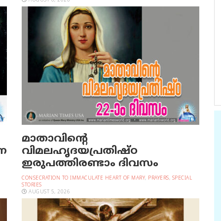
AUGUST 6, 2026
മാതാവിന്റെ
രണ
വിമലഹൃദയപ്രതിഷ്ഠ
ഇരുപത്തിരണ്ടാം ദിവസം
CONSECRATION TO IMMACULATE HEART OF MARY
,
PRAYERS
,
SPECIAL
STORIES
AUGUST 5, 2026