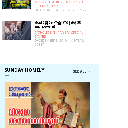
MARIAN DEVOTIONS
,
MARIAN VOICE
,
SPECIAL STORIES
JULY 16, 2026 | VIEWERS: 32122
ചൊല്ലാം നല്ല സുകൃത
ജപങ്ങൾ
CATHOLIC LIFE
,
PRAYERS
,
SPECIAL
STORIES
DECEMBER 5, 2019 | VIEWERS:
29337
SUNDAY HOMILY
SEE ALL