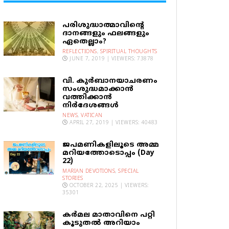
പരിശുദ്ധാത്മാവിന്റെ
ദാനങ്ങളും ഫലങ്ങളും
ഏതെല്ലാം?
REFLECTIONS
,
SPIRITUAL THOUGHTS
JUNE 7, 2019 | VIEWERS: 73878
വി. കുര്‍ബാനയാചരണം
സംശുദ്ധമാക്കാന്‍
വത്തിക്കാന്‍
നിര്‍ദേശങ്ങള്‍
NEWS
,
VATICAN
APRIL 27, 2019 | VIEWERS: 40483
ജപമണികളിലൂടെ അമ്മ
മറിയത്തോടൊപ്പം (Day
22)
MARIAN DEVOTIONS
,
SPECIAL
STORIES
OCTOBER 22, 2025 | VIEWERS:
35301
കര്‍മല മാതാവിനെ പറ്റി
കൂടുതല്‍ അറിയാം