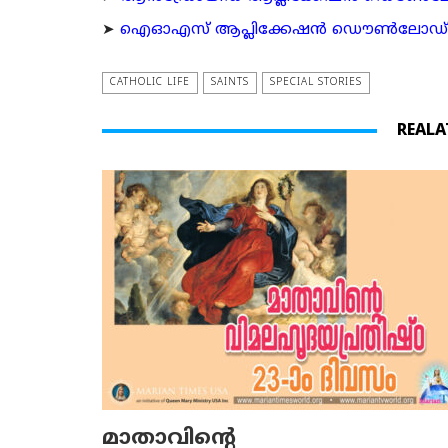
➤
ഐഓഎസ് ആപ്ലിക്കേഷന്‍ ഡൌണ്‍ലോഡ് ചെയ്യ
CATHOLIC LIFE
SAINTS
SPECIAL STORIES
REALA
മാതാവിന്റെ