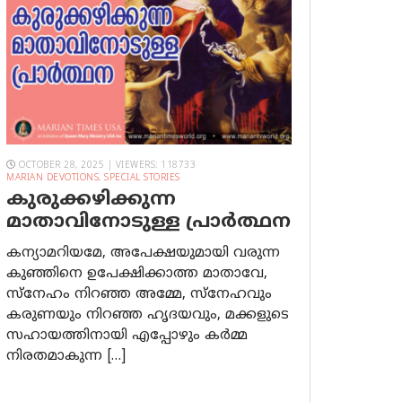
OCTOBER 28, 2025 | VIEWERS: 118733
MARIAN DEVOTIONS
,
SPECIAL STORIES
കുരുക്കഴിക്കുന്ന
മാതാവിനോടുള്ള പ്രാര്‍ത്ഥന
കന്യാമറിയമേ, അപേക്ഷയുമായി വരുന്ന
കുഞ്ഞിനെ ഉപേക്ഷിക്കാത്ത മാതാവേ,
സ്നേഹം നിറഞ്ഞ അമ്മേ, സ്നേഹവും
കരുണയും നിറഞ്ഞ ഹൃദയവും, മക്കളുടെ
സഹായത്തിനായി എപ്പോഴും കർമ്മ
നിരതമാകുന്ന […]