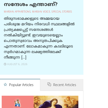
സന്ദേശം എന്താണ്?
MARIAN APPARITIONS
,
MARIAN VOICE
,
SPECIAL STORIES
തിരുസഭാമക്കളുടെ അമ്മയായ
പരിശുദ്ധ മറിയം നിരവധി സ്ഥലങ്ങളിൽ
പ്രത്യക്ഷപ്പെട്ട് സന്ദേശങ്ങൾ
നൽകിയിട്ടുണ്ട്. ഇവയുടെയെല്ലാം
പൊതുസ്വഭാവം അനുതപിക്കുക
എന്നതാണ്. ലോകമാകുന്ന കടലിലൂടെ
സ്വർഗമാകുന്ന ലക്ഷ്യത്തിലേക്ക്
നീങ്ങുന്ന […]
AUGUST 6, 2026
Popular Articles
Recent Articles