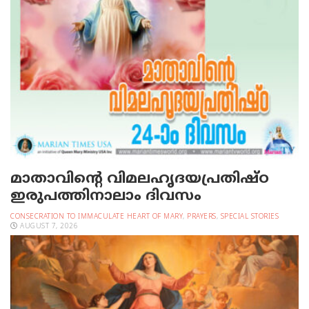
മാതാവിന്റെ വിമലഹൃദയപ്രതിഷ്ഠ
ഇരുപത്തിനാലാം ദിവസം
CONSECRATION TO IMMACULATE HEART OF MARY
,
PRAYERS
,
SPECIAL STORIES
AUGUST 7, 2026