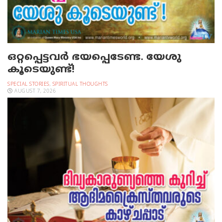
ഒറ്റപ്പെട്ടവര്‍ ഭയപ്പെടേണ്ട. യേശു
കൂടെയുണ്ട്!
SPECIAL STORIES
,
SPIRITUAL THOUGHTS
AUGUST 7, 2026