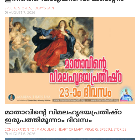
SPECIAL STORIES
,
TODAY'S SAINT
AUGUST 7, 2026
മാതാവിന്റെ വിമലഹൃദയപ്രതിഷ്ഠ
ഇരുപത്തിമൂന്നാം ദിവസം
CONSECRATION TO IMMACULATE HEART OF MARY
,
PRAYERS
,
SPECIAL STORIES
AUGUST 6, 2026