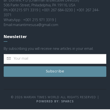
Br. Dominic P.D (Chairman & Executive Director)
506 Parlin Street, Philadelphia, PA 19116, USA
Ph:+001215 971 3319 | +001 267 684-0230 | +001 267 244-
3371
WhatsApp : +001 215 971 3319 |
Email:mariantimesusa@gmail.com
Newsletter
By subscribing you will receive new articles in your email.
Subscribe
© 2026 MARIAN TIMES WORLD ALL RIGHTS RESERVED
|
POWERED BY: SPARCS