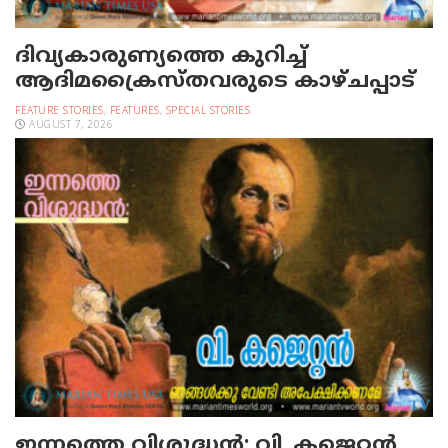
ദിവ്യകാരുണ്യത്തെ കുറിച്ച്
ആദിമക്രൈസ്തവരുടെ കാഴ്ചപ്പാട്
FEATURE STORIES
,
FEATURES
,
SPECIAL STORIES
AUGUST 7, 2026
ഇന്നത്തെ വിശുദ്ധന്‍: വി. കജെറ്റന്‍