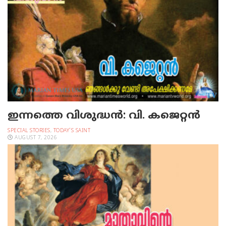
ഇന്നത്തെ വിശുദ്ധന്‍: വി. കജെറ്റന്‍
SPECIAL STORIES
,
TODAY'S SAINT
AUGUST 7, 2026