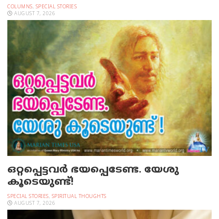
COLUMNS
,
SPECIAL STORIES
AUGUST 7, 2026
ഒറ്റപ്പെട്ടവര്‍ ഭയപ്പെടേണ്ട. യേശു
കൂടെയുണ്ട്!
SPECIAL STORIES
,
SPIRITUAL THOUGHTS
AUGUST 7, 2026