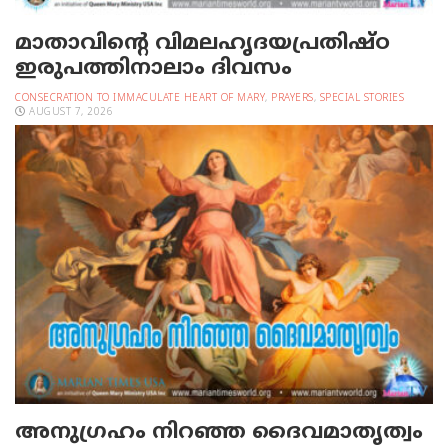
മാതാവിന്റെ വിമലഹൃദയപ്രതിഷ്ഠ
ഇരുപത്തിനാലാം ദിവസം
CONSECRATION TO IMMACULATE HEART OF MARY
,
PRAYERS
,
SPECIAL STORIES
AUGUST 7, 2026
അനുഗ്രഹം നിറഞ്ഞ ദൈവമാതൃത്വം