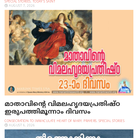
SPECIAL STORIES
,
TODAY'S SAINT
AUGUST 7, 2026
മാതാവിന്റെ വിമലഹൃദയപ്രതിഷ്ഠ
ഇരുപത്തിമൂന്നാം ദിവസം
CONSECRATION TO IMMACULATE HEART OF MARY
,
PRAYERS
,
SPECIAL STORIES
AUGUST 6, 2026