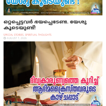
ഒറ്റപ്പെട്ടവര്‍ ഭയപ്പെടേണ്ട. യേശു
കൂടെയുണ്ട്!
SPECIAL STORIES
,
SPIRITUAL THOUGHTS
AUGUST 7, 2026