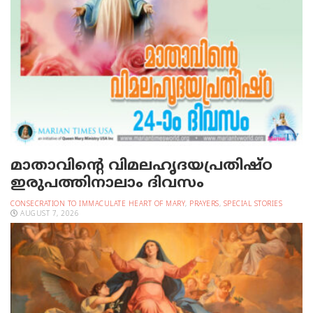
മാതാവിന്റെ വിമലഹൃദയപ്രതിഷ്ഠ
ഇരുപത്തിനാലാം ദിവസം
CONSECRATION TO IMMACULATE HEART OF MARY
,
PRAYERS
,
SPECIAL STORIES
AUGUST 7, 2026