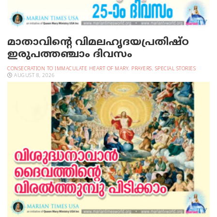
മാതാവിന്റെ വിമലഹൃദയപ്രതിഷ്ഠ
ഇരുപത്തഞ്ചാം ദിവസം
CONSECRATION TO IMMACULATE HEART OF MARY
,
PRAYERS
,
SPECIAL STORIES
AUGUST 8, 2026