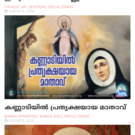
CATHOLIC LIFE
,
DEVOTIONS
,
SPECIAL STORIES
AUGUST 8, 2026
കണ്ണാടിയില്‍ പ്രത്യക്ഷയായ മാതാവ്
MARIAN APPARITIONS
,
MARIAN VOICE
,
SPECIAL STORIES
AUGUST 8, 2026