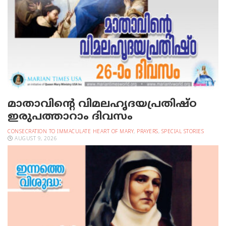
മാതാവിന്റെ വിമലഹൃദയപ്രതിഷ്ഠ
ഇരുപത്താറാം ദിവസം
CONSECRATION TO IMMACULATE HEART OF MARY
,
PRAYERS
,
SPECIAL STORIES
AUGUST 9, 2026