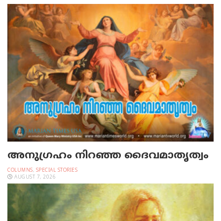
അനുഗ്രഹം നിറഞ്ഞ ദൈവമാതൃത്വം
COLUMNS
,
SPECIAL STORIES
AUGUST 7, 2026