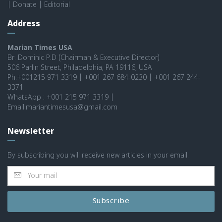
|
Donate
|
Editorial
Address
Marian Times USA
Br. Dominic P.D (Chairman & Executive Director)
506 Parlin Street, Philadelphia, PA 19116, USA
Ph:+001215 971 3319 | +001 267 684-0230 | +001 267 244-
3371
WhatsApp : +001 215 971 3319 |
Email:mariantimesusa@gmail.com
Newsletter
By subscribing you will receive new articles in your email.
Subscribe