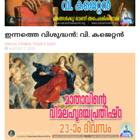
ഇന്നത്തെ വിശുദ്ധന്‍: വി. കജെറ്റന്‍
SPECIAL STORIES
,
TODAY'S SAINT
AUGUST 7, 2026