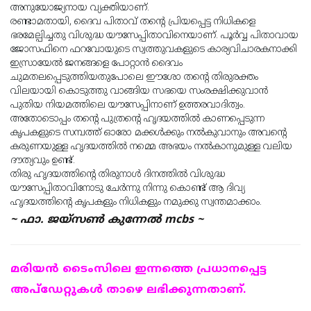
അനുയോജ്യനായ വ്യക്തിയാണ്.
രണ്ടാമതായി, ദൈവ പിതാവ് തൻ്റെ പ്രിയപ്പെട്ട നിധികളെ
ഭരമേല്പിച്ചതു വിശുദ്ധ യൗസേപ്പിതാവിനെയാണ്. പൂർവ്വ പിതാവായ
ജോസഫിനെ ഫറവോയുടെ സ്വത്തുവകളുടെ കാര്യവിചാരകനാക്കി
ഇസ്രായേൽ ജനങ്ങളെ പോറ്റാൻ ദൈവം
ചുമതലപ്പെടുത്തിയതുപോലെ ഈശോ തൻ്റെ തിരുരക്തം
വിലയായി കൊടുത്തു വാങ്ങിയ സഭയെ സംരക്ഷിക്കുവാൻ
പുതിയ നിയമത്തിലെ യൗസേപ്പിനാണ് ഉത്തരവാദിത്വം.
അതോടൊപ്പം തൻ്റെ പുത്രൻ്റെ ഹൃദയത്തിൽ കാണപ്പെടുന്ന
കൃപകളുടെ സമ്പത്ത് ഓരോ മക്കൾക്കും നൽകുവാനും അവൻ്റെ
കരുണയുള്ള ഹൃദയത്തിൽ നമ്മെ അഭയം നൽകാനുമുള്ള വലിയ
ദൗത്യവും ഉണ്ട്.
തിരു ഹൃദയത്തിൻ്റെ തിരുനാൾ ദിനത്തിൽ വിശുദ്ധ
യൗസേപ്പിതാവിനോടു ചേർന്നു നിന്നു കൊണ്ട് ആ ദിവ്യ
ഹൃദയത്തിൻ്റെ കൃപകളും നിധികളും നമുക്കു സ്വന്തമാക്കാം.
~ ഫാ. ജയ്സൺ കുന്നേൽ mcbs ~
മരിയന്‍ ടൈംസിലെ ഇന്നത്തെ പ്രധാനപ്പെട്ട
അപ്ഡേറ്റുകള്‍ താഴെ ലഭിക്കുന്നതാണ്.