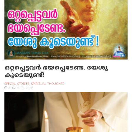
ഒറ്റപ്പെട്ടവര്‍ ഭയപ്പെടേണ്ട. യേശു
കൂടെയുണ്ട്!
SPECIAL STORIES
,
SPIRITUAL THOUGHTS
AUGUST 7, 2026