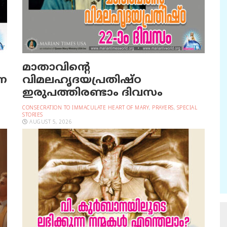
മാതാവിന്റെ
രണ
വിമലഹൃദയപ്രതിഷ്ഠ
ഇരുപത്തിരണ്ടാം ദിവസം
CONSECRATION TO IMMACULATE HEART OF MARY
,
PRAYERS
,
SPECIAL
STORIES
AUGUST 5, 2026