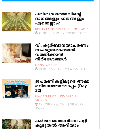
പരിശുദ്ധാത്മാവിന്റെ
ദാനങ്ങളും ഫലങ്ങളും
ഏതെല്ലാം?
REFLECTIONS
,
SPIRITUAL THOUGHTS
JUNE 7, 2019 | VIEWERS: 73866
വി. കുര്‍ബാനയാചരണം
സംശുദ്ധമാക്കാന്‍
വത്തിക്കാന്‍
നിര്‍ദേശങ്ങള്‍
NEWS
,
VATICAN
APRIL 27, 2019 | VIEWERS: 40479
ജപമണികളിലൂടെ അമ്മ
മറിയത്തോടൊപ്പം (Day
22)
MARIAN DEVOTIONS
,
SPECIAL
STORIES
OCTOBER 22, 2025 | VIEWERS:
35247
കര്‍മല മാതാവിനെ പറ്റി
കൂടുതല്‍ അറിയാം