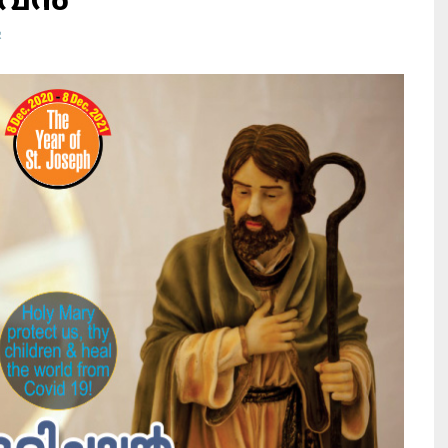
്ചവൻ
R