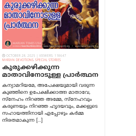
OCTOBER 28, 2025 | VIEWERS: 118647
MARIAN DEVOTIONS
,
SPECIAL STORIES
കുരുക്കഴിക്കുന്ന
മാതാവിനോടുള്ള പ്രാര്‍ത്ഥന
കന്യാമറിയമേ, അപേക്ഷയുമായി വരുന്ന
കുഞ്ഞിനെ ഉപേക്ഷിക്കാത്ത മാതാവേ,
സ്നേഹം നിറഞ്ഞ അമ്മേ, സ്നേഹവും
കരുണയും നിറഞ്ഞ ഹൃദയവും, മക്കളുടെ
സഹായത്തിനായി എപ്പോഴും കർമ്മ
നിരതമാകുന്ന […]