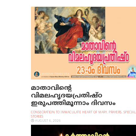
മാതാവിന്റെ
വിമലഹൃദയപ്രതിഷ്ഠ
ഇരുപത്തിമൂന്നാം ദിവസം
CONSECRATION TO IMMACULATE HEART OF MARY
,
PRAYERS
,
SPECIAL
STORIES
AUGUST 6, 2026