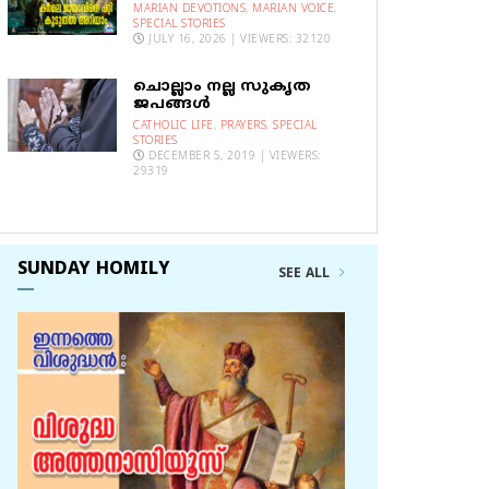
MARIAN DEVOTIONS
,
MARIAN VOICE
,
SPECIAL STORIES
JULY 16, 2026 | VIEWERS: 32120
ചൊല്ലാം നല്ല സുകൃത
ജപങ്ങൾ
CATHOLIC LIFE
,
PRAYERS
,
SPECIAL
STORIES
DECEMBER 5, 2019 | VIEWERS:
29319
SUNDAY HOMILY
SEE ALL