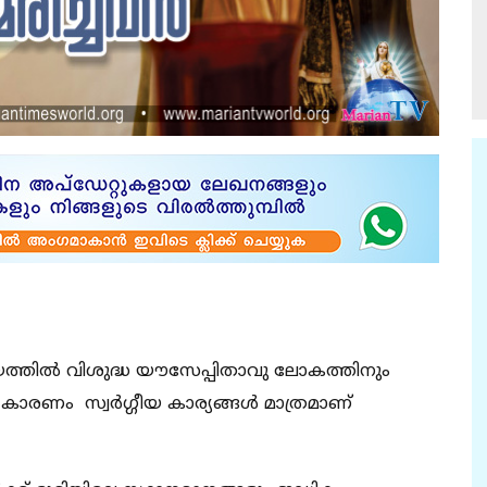
രായത്തിൽ വിശുദ്ധ യൗസേപ്പിതാവു ലോകത്തിനും
് കാരണം സ്വർഗ്ഗീയ കാര്യങ്ങൾ മാത്രമാണ്