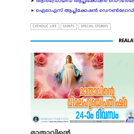
➤
ആന്‍ഡ്രോയിഡ് ആപ്ലിക്കേഷന്‍ ഡൌണ്‍ലോഡ്
➤
ഐഓഎസ് ആപ്ലിക്കേഷന്‍ ഡൌണ്‍ലോഡ് ചെയ്യ
CATHOLIC LIFE
SAINTS
SPECIAL STORIES
REALA
മാതാവിന്റെ