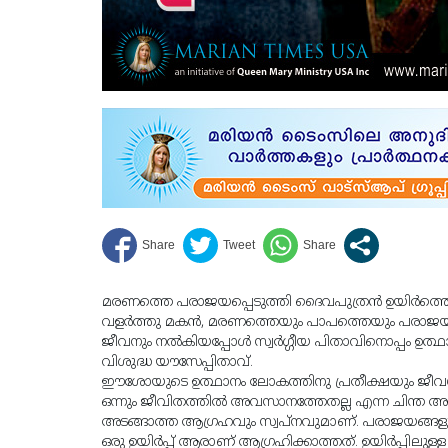
മരണത്തെ പരാജയപ്പെടുത്തി ദൈവപുത്രൻ ഉയിർത്തെഴുന്
വളർത്തു മകൻ, മരണത്തെയും പാപത്തെയും പരാജയപ
ജീവനും നൽകിയപ്പോൾ സ്വർഗ്ഗീയ പിതാവിനൊപ്പം ഉത്ഥാന
വിശുദ്ധ യൗസേപ്പിതാവ്.
ഈശോയുടെ ഉത്ഥാനം ലോകത്തിനു പ്രതീക്ഷയും ജീവന
ഒന്നും ജീവിതത്തിൽ അവസാനത്തേതല്ല എന്ന ചിന്ത അത
അടങ്ങാത്ത ആഗ്രഹവും സ്വപ്നവുമാണ്. പരാജയങ്ങളും 
ഒരു ഉയിർപ്പ് ആരാണ് ആഗ്രഹിക്കാത്തത്. ഉയിർപ്പിലുള്ള 