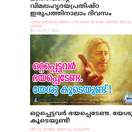
വിമലഹൃദയപ്രതിഷ്ഠ
ഇരുപത്തിനാലാം ദിവസം
CONSECRATION TO IMMACULATE HEART OF MARY
,
PRAYERS
,
SPECIAL
STORIES
AUGUST 7, 2026
ഒറ്റപ്പെട്ടവര്‍ ഭയപ്പെടേണ്ട. യേശ
കൂടെയുണ്ട്!
SPECIAL STORIES
,
SPIRITUAL THOUGHTS