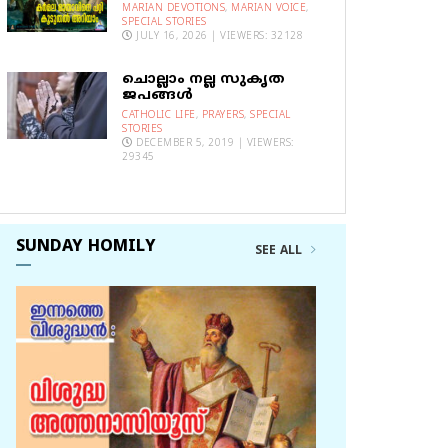
MARIAN DEVOTIONS
,
MARIAN VOICE
,
SPECIAL STORIES
JULY 16, 2026 | VIEWERS: 32128
ചൊല്ലാം നല്ല സുകൃത
ജപങ്ങൾ
CATHOLIC LIFE
,
PRAYERS
,
SPECIAL
STORIES
DECEMBER 5, 2019 | VIEWERS:
29345
SUNDAY HOMILY
SEE ALL