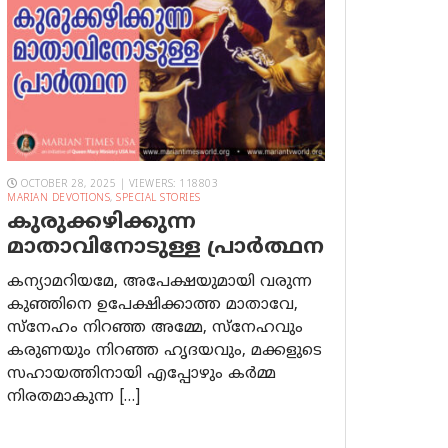
OCTOBER 28, 2025 | VIEWERS: 118803
MARIAN DEVOTIONS
,
SPECIAL STORIES
കുരുക്കഴിക്കുന്ന
മാതാവിനോടുള്ള പ്രാര്‍ത്ഥന
കന്യാമറിയമേ, അപേക്ഷയുമായി വരുന്ന
കുഞ്ഞിനെ ഉപേക്ഷിക്കാത്ത മാതാവേ,
സ്നേഹം നിറഞ്ഞ അമ്മേ, സ്നേഹവും
കരുണയും നിറഞ്ഞ ഹൃദയവും, മക്കളുടെ
സഹായത്തിനായി എപ്പോഴും കർമ്മ
നിരതമാകുന്ന […]