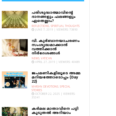
പരിശുദ്ധാത്മാവിന്റെ
ദാനങ്ങളും ഫലങ്ങളും
ഏതെല്ലാം?
REFLECTIONS
,
SPIRITUAL THOUGHTS
JUNE 7, 2019 | VIEWERS: 73890
വി. കുര്‍ബാനയാചരണം
സംശുദ്ധമാക്കാന്‍
വത്തിക്കാന്‍
നിര്‍ദേശങ്ങള്‍
NEWS
,
VATICAN
APRIL 27, 2019 | VIEWERS: 40489
ജപമണികളിലൂടെ അമ്മ
മറിയത്തോടൊപ്പം (Day
22)
MARIAN DEVOTIONS
,
SPECIAL
STORIES
OCTOBER 22, 2025 | VIEWERS:
35341
കര്‍മല മാതാവിനെ പറ്റി
കൂടുതല്‍ അറിയാം