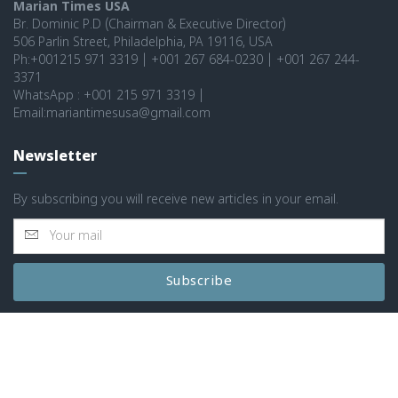
Marian Times USA
Br. Dominic P.D (Chairman & Executive Director)
506 Parlin Street, Philadelphia, PA 19116, USA
Ph:+001215 971 3319 | +001 267 684-0230 | +001 267 244-
3371
WhatsApp : +001 215 971 3319 |
Email:mariantimesusa@gmail.com
Newsletter
By subscribing you will receive new articles in your email.
Subscribe
© 2026 MARIAN TIMES WORLD ALL RIGHTS RESERVED
|
POWERED BY: SPARCS