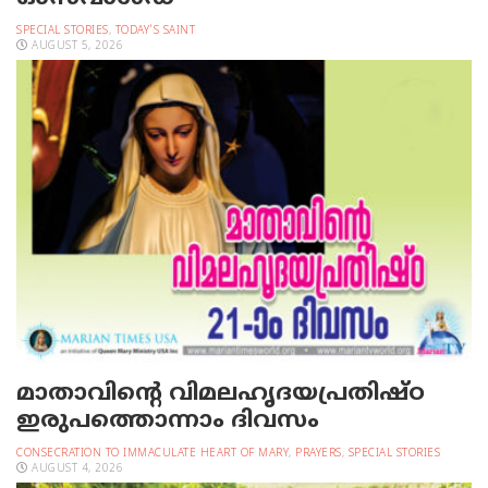
SPECIAL STORIES
,
TODAY'S SAINT
AUGUST 5, 2026
മാതാവിന്റെ വിമലഹൃദയപ്രതിഷ്ഠ
ഇരുപത്തൊന്നാം ദിവസം
CONSECRATION TO IMMACULATE HEART OF MARY
,
PRAYERS
,
SPECIAL STORIES
AUGUST 4, 2026