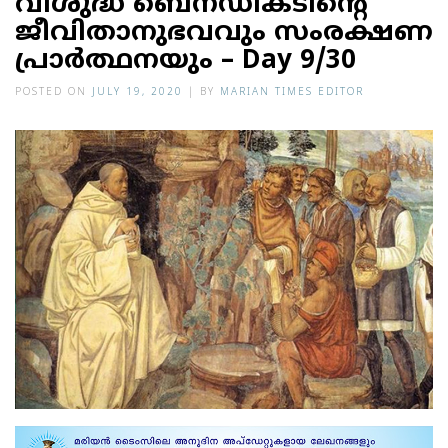
വിശുദ്ധ ബെനഡിക്ടിന്റെ
ജീവിതാനുഭവവും സംരക്ഷണ
പ്രാര്‍ത്ഥനയും – Day 9/30
POSTED ON
JULY 19, 2020
|
BY
MARIAN TIMES EDITOR