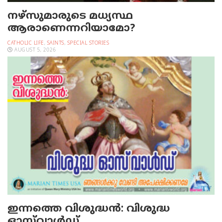
നഴ്‌സുമാരുടെ മധ്യസ്ഥ
ആരാണെന്നറിയാമോ?
CATHOLIC LIFE
,
SAINTS
,
SPECIAL STORIES
AUGUST 5, 2026
ഇന്നത്തെ വിശുദ്ധന്‍: വിശുദ്ധ
ഓസ്‌വാള്‍ഡ്