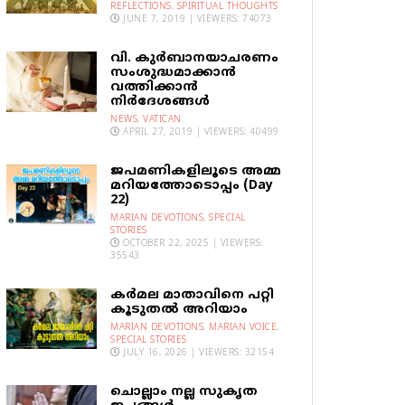
REFLECTIONS
,
SPIRITUAL THOUGHTS
JUNE 7, 2019 | VIEWERS: 74073
വി. കുര്‍ബാനയാചരണം
സംശുദ്ധമാക്കാന്‍
വത്തിക്കാന്‍
നിര്‍ദേശങ്ങള്‍
NEWS
,
VATICAN
APRIL 27, 2019 | VIEWERS: 40499
ജപമണികളിലൂടെ അമ്മ
മറിയത്തോടൊപ്പം (Day
22)
MARIAN DEVOTIONS
,
SPECIAL
STORIES
OCTOBER 22, 2025 | VIEWERS:
35543
കര്‍മല മാതാവിനെ പറ്റി
കൂടുതല്‍ അറിയാം
MARIAN DEVOTIONS
,
MARIAN VOICE
,
SPECIAL STORIES
JULY 16, 2026 | VIEWERS: 32154
ചൊല്ലാം നല്ല സുകൃത