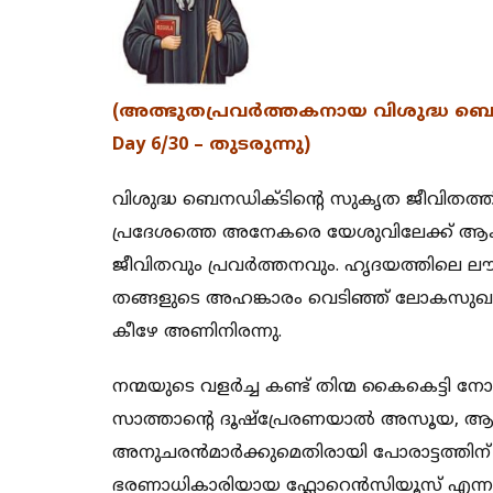
(അത്ഭുതപ്രവര്‍ത്തകനായ വിശുദ്ധ ബെ
Day 6/30 – തുടരുന്നു)
വിശുദ്ധ ബെനഡിക്ടിന്റെ സുകൃത ജീവിതത്തിന
പ്രദേശത്തെ അനേകരെ യേശുവിലേക്ക് ആകർ
ജീവിതവും പ്രവർത്തനവും. ഹൃദയത്തിലെ 
തങ്ങളുടെ അഹങ്കാരം വെടിഞ്ഞ് ലോകസുഖം ത
കീഴേ അണിനിരന്നു.
നന്മയുടെ വളർച്ച കണ്ട് തിന്മ കൈകെട്ടി നോക്
സാത്താന്റെ ദൂഷ്പ്രേരണയാൽ അസൂയ, ആൾരൂ
അനുചരൻമാർക്കുമെതിരായി പോരാട്ടത്തിന് അ
ഭരണാധികാരിയായ ഫ്ലോറെൻസിയൂസ് എന്ന വ