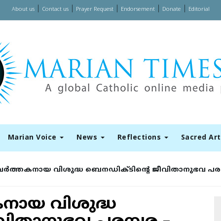
|
|
|
|
|
About us
Contact us
Prayer Request
Endorsement
Donate
Editorial
Marian Voice
News
Reflections
Sacred Ar
ര്‍ത്തകനായ വിശുദ്ധ ബെനഡിക്ടിന്റെ ജീവിതാനുഭവ പരമ്പ
കനായ വിശുദ്ധ