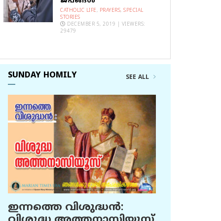
ജപങ്ങൾ
CATHOLIC LIFE
,
PRAYERS
,
SPECIAL
STORIES
DECEMBER 5, 2019 | VIEWERS:
29479
SUNDAY HOMILY
SEE ALL
ഇന്നത്തെ വിശുദ്ധന്‍:
വിശുദ്ധ അത്തനാസിയൂസ്