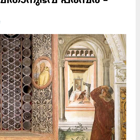
വിതാനുഭവ പരമ്പര –
R