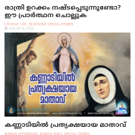
രാത്രി ഉറക്കം നഷ്ടപ്പെടുന്നുണ്ടോ?
ഈ പ്രാര്‍ത്ഥന ചൊല്ലുക
CATHOLIC LIFE
,
DEVOTIONS
,
SPECIAL STORIES
AUGUST 8, 2026
കണ്ണാടിയില്‍ പ്രത്യക്ഷയായ മാതാവ്
MARIAN APPARITIONS
,
MARIAN VOICE
,
SPECIAL STORIES