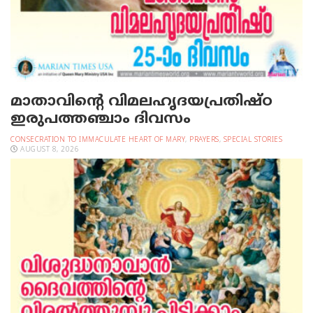
മാതാവിന്റെ വിമലഹൃദയപ്രതിഷ്ഠ
ഇരുപത്തഞ്ചാം ദിവസം
CONSECRATION TO IMMACULATE HEART OF MARY
,
PRAYERS
,
SPECIAL STORIES
AUGUST 8, 2026