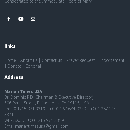
Consecrated to the Immaculate Heart of Mary
links
Home
|
About us
|
Contact us
|
Prayer Request
|
Endorsement
|
Donate
|
Editorial
Address
Marian Times USA
Br. Dominic P.D (Chairman & Executive Director)
506 Parlin Street, Philadelphia, PA 19116, USA
Ph:+001215 971 3319 | +001 267 684-0230 | +001 267 244-
3371
WhatsApp : +001 215 971 3319 |
Email:mariantimesusa@gmail.com