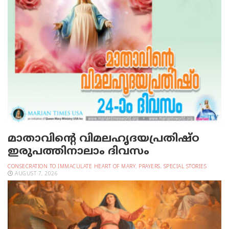
മാതാവിന്റെ വിമലഹൃദയപ്രതിഷ്ഠ
ഇരുപത്തിനാലാം ദിവസം
CONSECRATION TO IMMACULATE HEART OF MARY
,
PRAYERS
,
SPECIAL STORIES
AUGUST 7, 2026