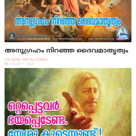
അനുഗ്രഹം നിറഞ്ഞ ദൈവമാതൃത്വം
COLUMNS
,
SPECIAL STORIES
AUGUST 7, 2026