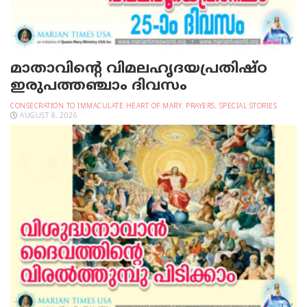
മാതാവിന്റെ വിമലഹൃദയപ്രതിഷ്ഠ
ഇരുപത്തഞ്ചാം ദിവസം
CONSECRATION TO IMMACULATE HEART OF MARY
,
PRAYERS
,
SPECIAL STORIES
AUGUST 8, 2026