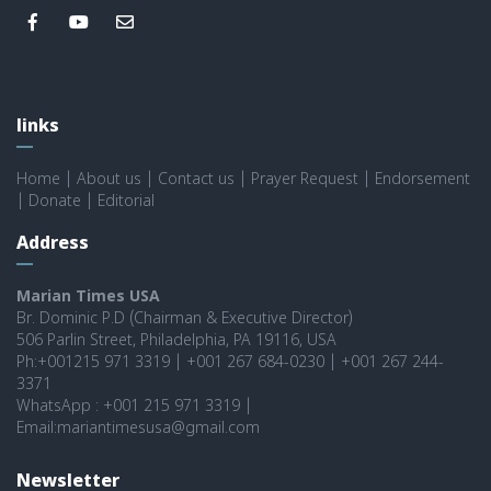
links
Home
|
About us
|
Contact us
|
Prayer Request
|
Endorsement
|
Donate
|
Editorial
Address
Marian Times USA
Br. Dominic P.D (Chairman & Executive Director)
506 Parlin Street, Philadelphia, PA 19116, USA
Ph:+001215 971 3319 | +001 267 684-0230 | +001 267 244-
3371
WhatsApp : +001 215 971 3319 |
Email:mariantimesusa@gmail.com
Newsletter