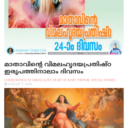
മാതാവിന്റെ വിമലഹൃദയപ്രതിഷ്ഠ
ഇരുപത്തിനാലാം ദിവസം
CONSECRATION TO IMMACULATE HEART OF MARY
,
PRAYERS
,
SPECIAL STORIES
AUGUST 7, 2026