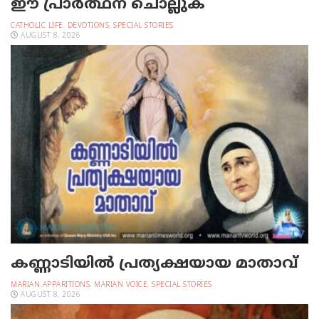
ഈ പ്രാര്‍ത്ഥന ചൊല്ലുക
CATHOLIC LIFE
,
DEVOTIONS
,
SPECIAL STORIES
AUGUST 8, 2026
കണ്ണാടിയില്‍ പ്രത്യക്ഷയായ മാതാവ്
MARIAN APPARITIONS
,
MARIAN VOICE
,
SPECIAL STORIES
AUGUST 8, 2026