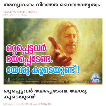
അനുഗ്രഹം നിറഞ്ഞ ദൈവമാതൃത്വം
COLUMNS
,
SPECIAL STORIES
AUGUST 7, 2026
ഒറ്റപ്പെട്ടവര്‍ ഭയപ്പെടേണ്ട. യേശു
കൂടെയുണ്ട്!
SPECIAL STORIES
,
SPIRITUAL THOUGHTS