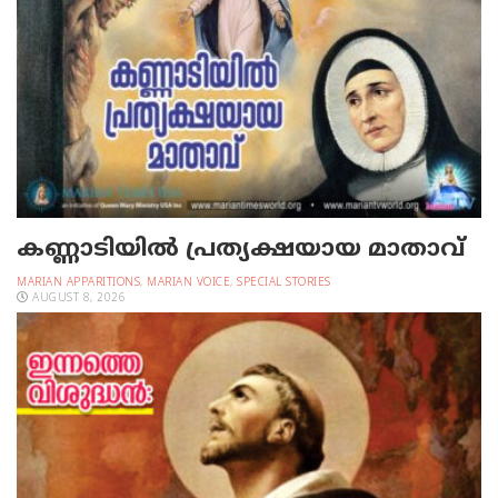
കണ്ണാടിയില്‍ പ്രത്യക്ഷയായ മാതാവ്
MARIAN APPARITIONS
,
MARIAN VOICE
,
SPECIAL STORIES
AUGUST 8, 2026