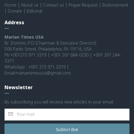
Home
|
About us
|
Contact us
|
Prayer Request
|
Endorsement
|
Donate
|
Editorial
Address
Marian Times USA
Br. Dominic P.D (Chairman & Executive Director)
506 Parlin Street, Philadelphia, PA 19116, USA
Ph:+001215 971 3319 | +001 267 684-0230 | +001 267 244-
3371
WhatsApp : +001 215 971 3319 |
Email:mariantimesusa@gmail.com
Newsletter
By subscribing you will receive new articles in your email.
Subscribe