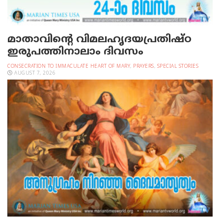
മാതാവിന്റെ വിമലഹൃദയപ്രതിഷ്ഠ
ഇരുപത്തിനാലാം ദിവസം
CONSECRATION TO IMMACULATE HEART OF MARY
,
PRAYERS
,
SPECIAL STORIES
AUGUST 7, 2026