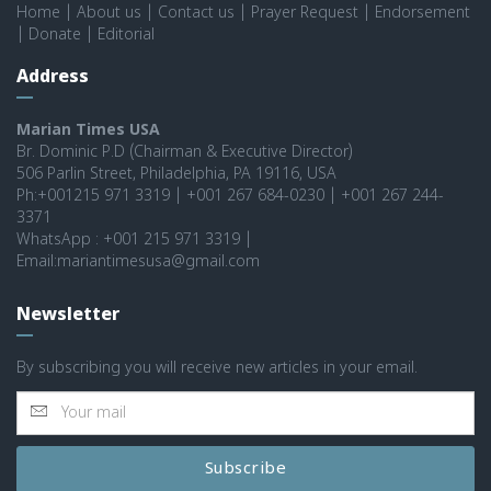
Home
|
About us
|
Contact us
|
Prayer Request
|
Endorsement
|
Donate
|
Editorial
Address
Marian Times USA
Br. Dominic P.D (Chairman & Executive Director)
506 Parlin Street, Philadelphia, PA 19116, USA
Ph:+001215 971 3319 | +001 267 684-0230 | +001 267 244-
3371
WhatsApp : +001 215 971 3319 |
Email:mariantimesusa@gmail.com
Newsletter
By subscribing you will receive new articles in your email.
Subscribe