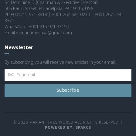
Br. Dominic P.D (Chairman & Executive Director)
506 Parlin Street, Philadelphia, PA 19116, USA
Ph:+001215 971 3319 | +001 267 684-0230 | +001 267 244-
3371
WhatsApp : +001 215 971 3319 |
Email:mariantimesusa@gmail.com
Newsletter
By subscribing you will receive new articles in your email.
Subscribe
© 2026 MARIAN TIMES WORLD ALL RIGHTS RESERVED
|
POWERED BY: SPARCS