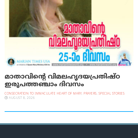
മാതാവിന്റെ വിമലഹൃദയപ്രതിഷ്ഠ
ഇരുപത്തഞ്ചാം ദിവസം
CONSECRATION TO IMMACULATE HEART OF MARY
,
PRAYERS
,
SPECIAL STORIES
AUGUST 8, 2026