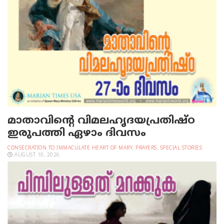
മാതാവിന്റെ വിമലഹൃദയപ്രതിഷ്ഠ
ഇരുപത്തി ഏഴാം ദിവസം
CONSECRATION TO IMMACULATE HEART OF MARY
,
PRAYERS
,
SPECIAL STORIES
AUGUST 10, 2026