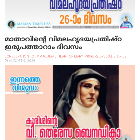
മാതാവിന്റെ വിമലഹൃദയപ്രതിഷ്ഠ
ഇരുപത്താറാം ദിവസം
CONSECRATION TO IMMACULATE HEART OF MARY
,
PRAYERS
,
SPECIAL STORIES
AUGUST 9, 2026