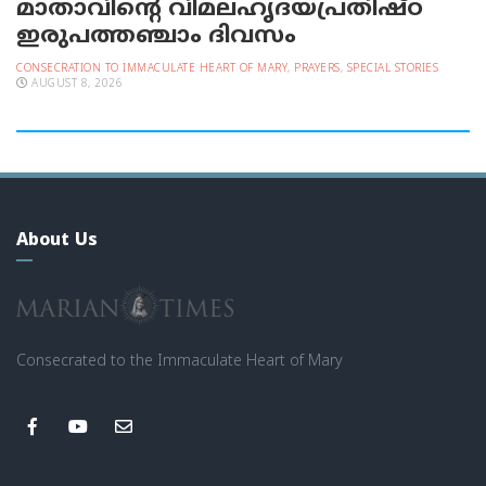
മാതാവിന്റെ വിമലഹൃദയപ്രതിഷ്ഠ
ഇരുപത്തഞ്ചാം ദിവസം
CONSECRATION TO IMMACULATE HEART OF MARY
,
PRAYERS
,
SPECIAL STORIES
AUGUST 8, 2026
About Us
Consecrated to the Immaculate Heart of Mary