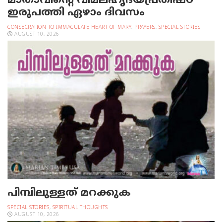
മാതാവിന്റെ വിമലഹൃദയപ്രതിഷ്ഠ
ഇരുപത്തി ഏഴാം ദിവസം
CONSECRATION TO IMMACULATE HEART OF MARY
,
PRAYERS
,
SPECIAL STORIES
AUGUST 10, 2026
പിമ്പിലുള്ളത് മറക്കുക
SPECIAL STORIES
,
SPIRITUAL THOUGHTS
AUGUST 10, 2026