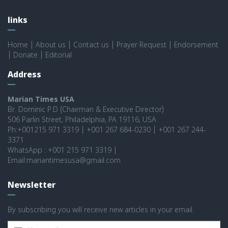
links
Home
|
About us
|
Contact us
|
Prayer Request
|
Endorsement
|
Donate
|
Editorial
Address
Marian Times USA
Br. Dominic P.D (Chairman & Executive Director)
506 Parlin Street, Philadelphia, PA 19116, USA
Ph:+001215 971 3319 | +001 267 684-0230 | +001 267 244-
3371
WhatsApp : +001 215 971 3319 |
Email:mariantimesusa@gmail.com
Newsletter
By subscribing you will receive new articles in your email.