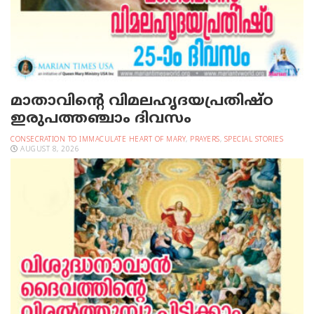
മാതാവിന്റെ വിമലഹൃദയപ്രതിഷ്ഠ
ഇരുപത്തഞ്ചാം ദിവസം
CONSECRATION TO IMMACULATE HEART OF MARY
,
PRAYERS
,
SPECIAL STORIES
AUGUST 8, 2026