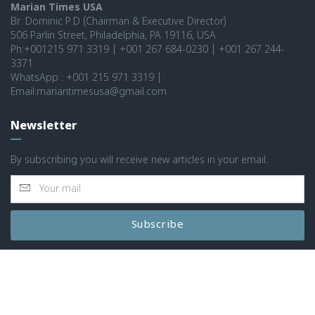
Marian Times USA
Br. Dominic P.D (Chairman & Executive Director)
506 Parlin Street, Philadelphia, PA 19116, USA
Ph:+001215 971 3319 | +001 267 684-0230 | +001 267 244-
3371
WhatsApp : +001 215 971 3319 |
Email:mariantimesusa@gmail.com
Newsletter
By subscribing you will receive new articles in your email.
Subscribe
© 2026 MARIAN TIMES WORLD ALL RIGHTS RESERVED
|
POWERED BY: SPARCS