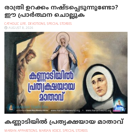
രാത്രി ഉറക്കം നഷ്ടപ്പെടുന്നുണ്ടോ?
ഈ പ്രാര്‍ത്ഥന ചൊല്ലുക
CATHOLIC LIFE
,
DEVOTIONS
,
SPECIAL STORIES
AUGUST 8, 2026
കണ്ണാടിയില്‍ പ്രത്യക്ഷയായ മാതാവ്
MARIAN APPARITIONS
,
MARIAN VOICE
,
SPECIAL STORIES