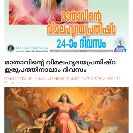
മാതാവിന്റെ വിമലഹൃദയപ്രതിഷ്ഠ
ഇരുപത്തിനാലാം ദിവസം
CONSECRATION TO IMMACULATE HEART OF MARY
,
PRAYERS
,
SPECIAL STORIES
AUGUST 7, 2026