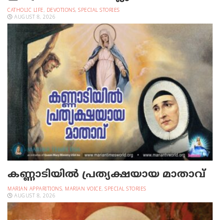
CATHOLIC LIFE
,
DEVOTIONS
,
SPECIAL STORIES
AUGUST 8, 2026
കണ്ണാടിയില്‍ പ്രത്യക്ഷയായ മാതാവ്
MARIAN APPARITIONS
,
MARIAN VOICE
,
SPECIAL STORIES
AUGUST 8, 2026