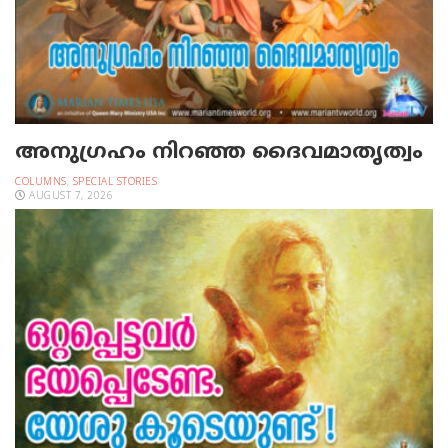
അനുഗ്രഹം നിറഞ്ഞ ദൈവമാതൃത്വം
COLUMNS
,
SPECIAL STORIES
AUGUST 7, 2026