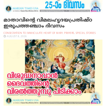
മാതാവിന്റെ വിമലഹൃദയപ്രതിഷ്ഠ
ഇരുപത്തഞ്ചാം ദിവസം
CONSECRATION TO IMMACULATE HEART OF MARY
,
PRAYERS
,
SPECIAL STORIES
AUGUST 8, 2026