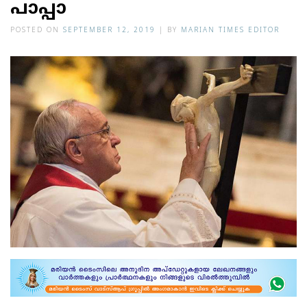
പാപ്പാ
POSTED ON
SEPTEMBER 12, 2019
|
BY
MARIAN TIMES EDITOR