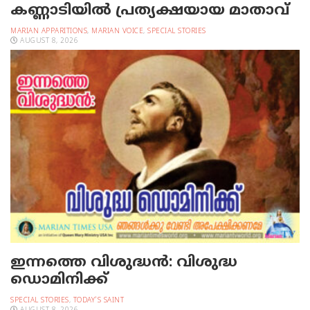
കണ്ണാടിയില്‍ പ്രത്യക്ഷയായ മാതാവ്
MARIAN APPARITIONS
,
MARIAN VOICE
,
SPECIAL STORIES
AUGUST 8, 2026
ഇന്നത്തെ വിശുദ്ധന്‍: വിശുദ്ധ
ഡൊമിനിക്ക്
SPECIAL STORIES
,
TODAY'S SAINT