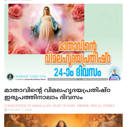
AUGUST 8, 2026
മാതാവിന്റെ വിമലഹൃദയപ്രതിഷ്ഠ
ഇരുപത്തിനാലാം ദിവസം
CONSECRATION TO IMMACULATE HEART OF MARY
,
PRAYERS
,
SPECIAL STORIES
AUGUST 7, 2026