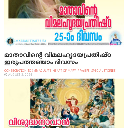
മാതാവിന്റെ വിമലഹൃദയപ്രതിഷ്ഠ
ഇരുപത്തഞ്ചാം ദിവസം
CONSECRATION TO IMMACULATE HEART OF MARY
,
PRAYERS
,
SPECIAL STORIES
AUGUST 8, 2026