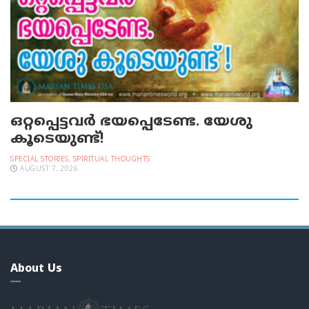
ഒറ്റപ്പെട്ടവര്‍ ഭയപ്പെടേണ്ട. യേശു
കൂടെയുണ്ട്!
SPECIAL STORIES
,
SPIRITUAL THOUGHTS
AUGUST 7, 2026
About Us