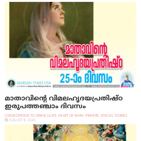
മാതാവിന്റെ വിമലഹൃദയപ്രതിഷ്ഠ
ഇരുപത്തഞ്ചാം ദിവസം
CONSECRATION TO IMMACULATE HEART OF MARY
,
PRAYERS
,
SPECIAL STORIES
AUGUST 8, 2026