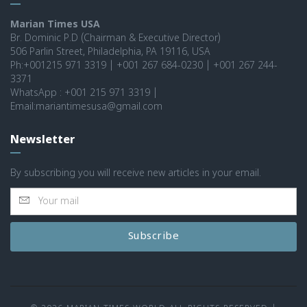
Marian Times USA
Br. Dominic P.D (Chairman & Executive Director)
506 Parlin Street, Philadelphia, PA 19116, USA
Ph:+001215 971 3319 | +001 267 684-0230 | +001 267 244-
3371
WhatsApp : +001 215 971 3319 |
Email:mariantimesusa@gmail.com
Newsletter
By subscribing you will receive new articles in your email.
Subscribe