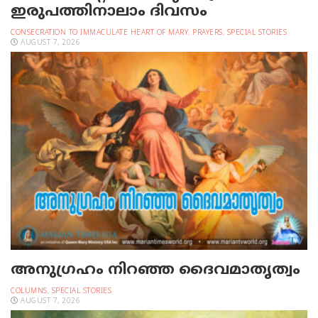
ഇരുപത്തിനാലാം ദിവസം
CONSECRATION TO IMMACULATE HEART OF MARY
,
PRAYERS
,
SPECIAL STORIES
AUGUST 7, 2026
അനുഗ്രഹം നിറഞ്ഞ ദൈവമാതൃത്വം
COLUMNS
,
SPECIAL STORIES
AUGUST 7, 2026