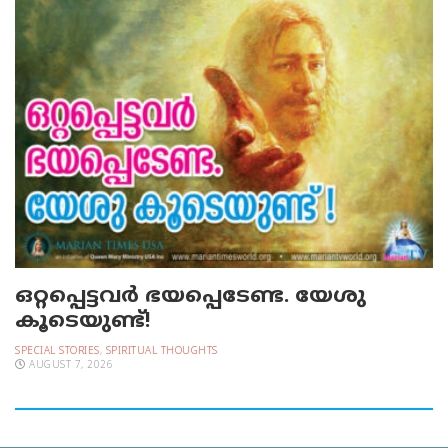
ഒറ്റപ്പെട്ടവര്‍ ഭയപ്പെടേണ്ട. യേശു
കൂടെയുണ്ട്!
SPECIAL STORIES
,
SPIRITUAL THOUGHTS
AUGUST 7, 2026