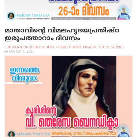
മാതാവിന്റെ വിമലഹൃദയപ്രതിഷ്ഠ
ഇരുപത്താറാം ദിവസം
CONSECRATION TO IMMACULATE HEART OF MARY
,
PRAYERS
,
SPECIAL STORIES
AUGUST 9, 2026