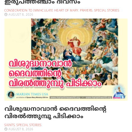
ഇരുപത്തഞ്ചാം ദിവസം
CONSECRATION TO IMMACULATE HEART OF MARY
,
PRAYERS
,
SPECIAL STORIES
AUGUST 8, 2026
വിശുദ്ധനാവാന്‍ ദൈവത്തിന്റെ
വിരല്‍ത്തുമ്പു പിടിക്കാം
SAINTS
,
SPECIAL STORIES
AUGUST 8, 2026