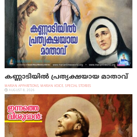
കണ്ണാടിയില്‍ പ്രത്യക്ഷയായ മാതാവ്
MARIAN APPARITIONS
,
MARIAN VOICE
,
SPECIAL STORIES
AUGUST 8, 2026