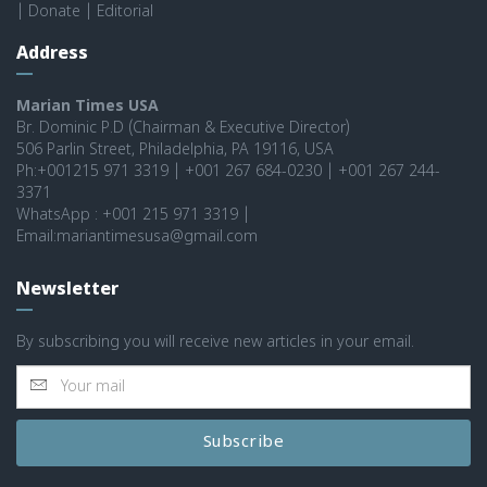
|
Donate
|
Editorial
Address
Marian Times USA
Br. Dominic P.D (Chairman & Executive Director)
506 Parlin Street, Philadelphia, PA 19116, USA
Ph:+001215 971 3319 | +001 267 684-0230 | +001 267 244-
3371
WhatsApp : +001 215 971 3319 |
Email:mariantimesusa@gmail.com
Newsletter
By subscribing you will receive new articles in your email.
Subscribe