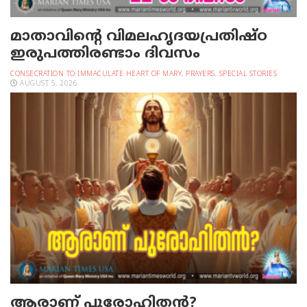
മാതാവിന്റെ വിമലഹൃദയപ്രതിഷ്ഠ
ഇരുപത്തിരണ്ടാം ദിവസം
CONSECRATION TO IMMACULATE HEART OF MARY
,
PRAYERS
,
SPECIAL STORIES
AUGUST 5, 2026
ആരാണ് പുരോഹിതൻ?