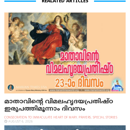
REALATED ARTICLES
മാതാവിന്റെ വിമലഹൃദയപ്രതിഷ്ഠ
ഇരുപത്തിമൂന്നാം ദിവസം
CONSECRATION TO IMMACULATE HEART OF MARY
,
PRAYERS
,
SPECIAL STORIES
AUGUST 6, 2026