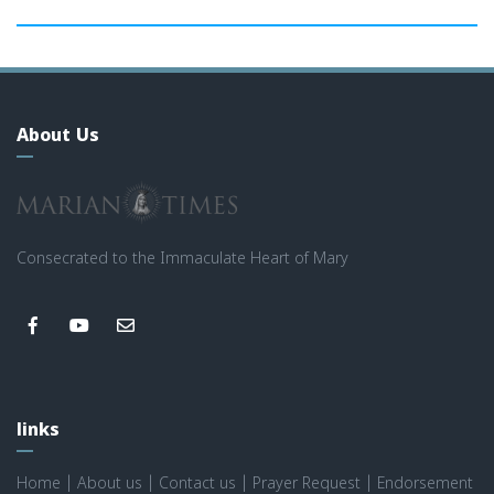
About Us
Consecrated to the Immaculate Heart of Mary
links
Home
|
About us
|
Contact us
|
Prayer Request
|
Endorsement