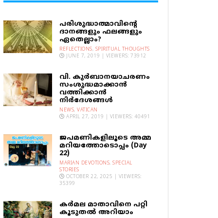
പരിശുദ്ധാത്മാവിന്റെ
ദാനങ്ങളും ഫലങ്ങളും
ഏതെല്ലാം?
REFLECTIONS
,
SPIRITUAL THOUGHTS
JUNE 7, 2019 | VIEWERS: 73912
വി. കുര്‍ബാനയാചരണം
സംശുദ്ധമാക്കാന്‍
വത്തിക്കാന്‍
നിര്‍ദേശങ്ങള്‍
NEWS
,
VATICAN
APRIL 27, 2019 | VIEWERS: 40491
ജപമണികളിലൂടെ അമ്മ
മറിയത്തോടൊപ്പം (Day
22)
MARIAN DEVOTIONS
,
SPECIAL
STORIES
OCTOBER 22, 2025 | VIEWERS:
35399
കര്‍മല മാതാവിനെ പറ്റി
കൂടുതല്‍ അറിയാം