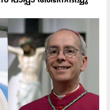
് പാപ്പാ അഭിനന്ദിച്ചു