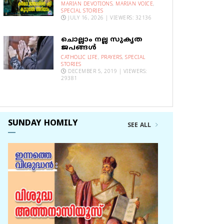
MARIAN DEVOTIONS
,
MARIAN VOICE
,
SPECIAL STORIES
JULY 16, 2026 | VIEWERS: 32136
ചൊല്ലാം നല്ല സുകൃത
ജപങ്ങൾ
CATHOLIC LIFE
,
PRAYERS
,
SPECIAL
STORIES
DECEMBER 5, 2019 | VIEWERS:
29381
SUNDAY HOMILY
SEE ALL