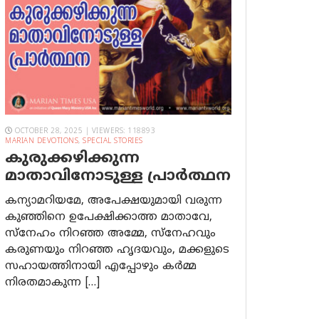
OCTOBER 28, 2025 | VIEWERS: 118893
MARIAN DEVOTIONS
,
SPECIAL STORIES
കുരുക്കഴിക്കുന്ന
മാതാവിനോടുള്ള പ്രാര്‍ത്ഥന
കന്യാമറിയമേ, അപേക്ഷയുമായി വരുന്ന
കുഞ്ഞിനെ ഉപേക്ഷിക്കാത്ത മാതാവേ,
സ്നേഹം നിറഞ്ഞ അമ്മേ, സ്നേഹവും
കരുണയും നിറഞ്ഞ ഹൃദയവും, മക്കളുടെ
സഹായത്തിനായി എപ്പോഴും കർമ്മ
നിരതമാകുന്ന […]