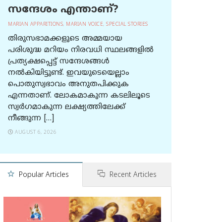
സന്ദേശം എന്താണ്?
MARIAN APPARITIONS
,
MARIAN VOICE
,
SPECIAL STORIES
തിരുസഭാമക്കളുടെ അമ്മയായ
പരിശുദ്ധ മറിയം നിരവധി സ്ഥലങ്ങളിൽ
പ്രത്യക്ഷപ്പെട്ട് സന്ദേശങ്ങൾ
നൽകിയിട്ടുണ്ട്. ഇവയുടെയെല്ലാം
പൊതുസ്വഭാവം അനുതപിക്കുക
എന്നതാണ്. ലോകമാകുന്ന കടലിലൂടെ
സ്വർഗമാകുന്ന ലക്ഷ്യത്തിലേക്ക്
നീങ്ങുന്ന […]
AUGUST 6, 2026
Popular Articles
Recent Articles