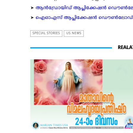
➤
ആന്‍ഡ്രോയിഡ് ആപ്ലിക്കേഷന്‍ ഡൌണ്‍ലോഡ്
➤
ഐഓഎസ് ആപ്ലിക്കേഷന്‍ ഡൌണ്‍ലോഡ് ചെയ്യ
SPECIAL STORIES
US NEWS
REALA