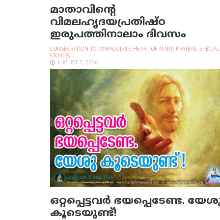
മാതാവിന്റെ
വിമലഹൃദയപ്രതിഷ്ഠ
ഇരുപത്തിനാലാം ദിവസം
CONSECRATION TO IMMACULATE HEART OF MARY
,
PRAYERS
,
SPECIAL
STORIES
AUGUST 7, 2026
ഒറ്റപ്പെട്ടവര്‍ ഭയപ്പെടേണ്ട. യേശ
കൂടെയുണ്ട്!