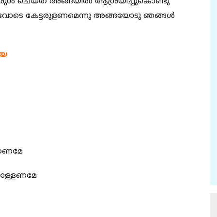
ന്നരുൾ ചെയ്ത അങ്ങയിൽ ആശ്രയിച്ചുകൊണ്ടു
വോടെ കേട്ടരുളണമെന്നു അങ്ങയോടു ഞങ്ങൾ
ിയ
കേണമേ
കൊള്ളണമേ