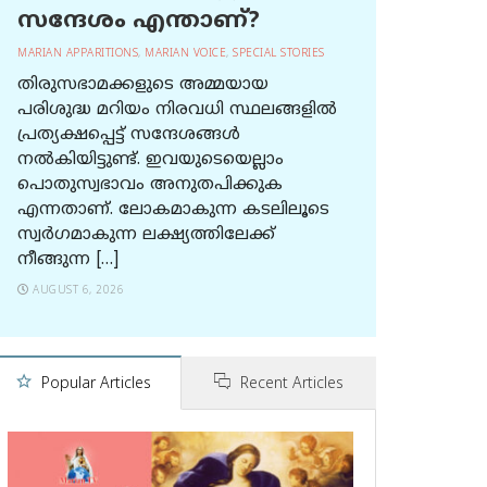
സന്ദേശം എന്താണ്?
MARIAN APPARITIONS
,
MARIAN VOICE
,
SPECIAL STORIES
തിരുസഭാമക്കളുടെ അമ്മയായ
പരിശുദ്ധ മറിയം നിരവധി സ്ഥലങ്ങളിൽ
പ്രത്യക്ഷപ്പെട്ട് സന്ദേശങ്ങൾ
നൽകിയിട്ടുണ്ട്. ഇവയുടെയെല്ലാം
പൊതുസ്വഭാവം അനുതപിക്കുക
എന്നതാണ്. ലോകമാകുന്ന കടലിലൂടെ
സ്വർഗമാകുന്ന ലക്ഷ്യത്തിലേക്ക്
നീങ്ങുന്ന […]
AUGUST 6, 2026
Popular Articles
Recent Articles