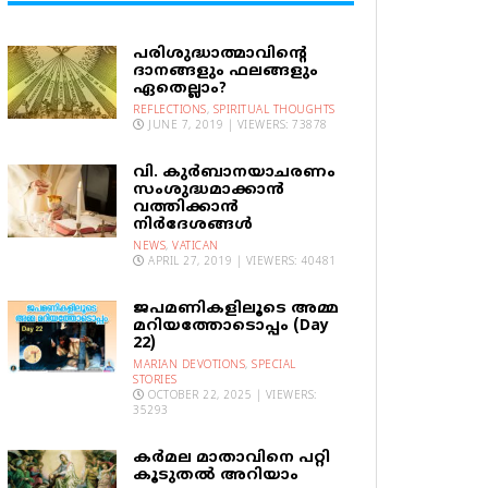
പരിശുദ്ധാത്മാവിന്റെ
ദാനങ്ങളും ഫലങ്ങളും
ഏതെല്ലാം?
REFLECTIONS
,
SPIRITUAL THOUGHTS
JUNE 7, 2019 | VIEWERS: 73878
വി. കുര്‍ബാനയാചരണം
സംശുദ്ധമാക്കാന്‍
വത്തിക്കാന്‍
നിര്‍ദേശങ്ങള്‍
NEWS
,
VATICAN
APRIL 27, 2019 | VIEWERS: 40481
ജപമണികളിലൂടെ അമ്മ
മറിയത്തോടൊപ്പം (Day
22)
MARIAN DEVOTIONS
,
SPECIAL
STORIES
OCTOBER 22, 2025 | VIEWERS:
35293
കര്‍മല മാതാവിനെ പറ്റി
കൂടുതല്‍ അറിയാം