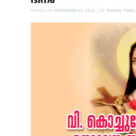
ദിനം
POSTED ON
SEPTEMBER 27, 2025
|
BY
MARIAN TIMES