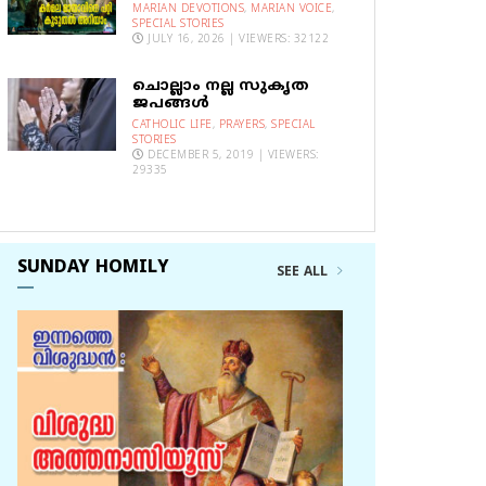
MARIAN DEVOTIONS
,
MARIAN VOICE
,
SPECIAL STORIES
JULY 16, 2026 | VIEWERS: 32122
ചൊല്ലാം നല്ല സുകൃത
ജപങ്ങൾ
CATHOLIC LIFE
,
PRAYERS
,
SPECIAL
STORIES
DECEMBER 5, 2019 | VIEWERS:
29335
SUNDAY HOMILY
SEE ALL