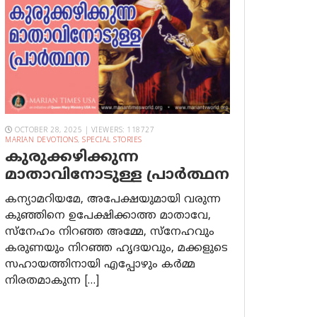
OCTOBER 28, 2025 | VIEWERS: 118727
MARIAN DEVOTIONS
,
SPECIAL STORIES
കുരുക്കഴിക്കുന്ന
മാതാവിനോടുള്ള പ്രാര്‍ത്ഥന
കന്യാമറിയമേ, അപേക്ഷയുമായി വരുന്ന
കുഞ്ഞിനെ ഉപേക്ഷിക്കാത്ത മാതാവേ,
സ്നേഹം നിറഞ്ഞ അമ്മേ, സ്നേഹവും
കരുണയും നിറഞ്ഞ ഹൃദയവും, മക്കളുടെ
സഹായത്തിനായി എപ്പോഴും കർമ്മ
നിരതമാകുന്ന […]