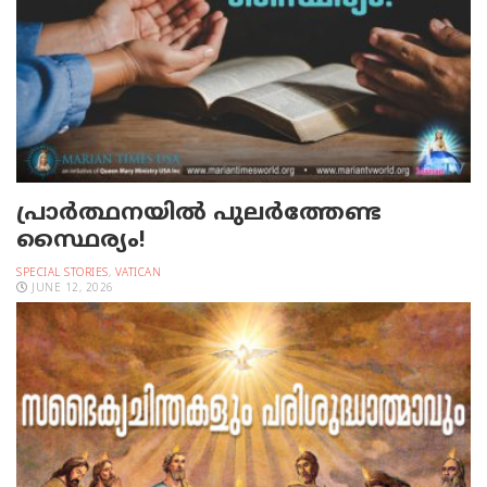
പ്രാര്‍ത്ഥനയില്‍ പുലര്‍ത്തേണ്ട
സ്ഥൈര്യം!
SPECIAL STORIES
,
VATICAN
JUNE 12, 2026