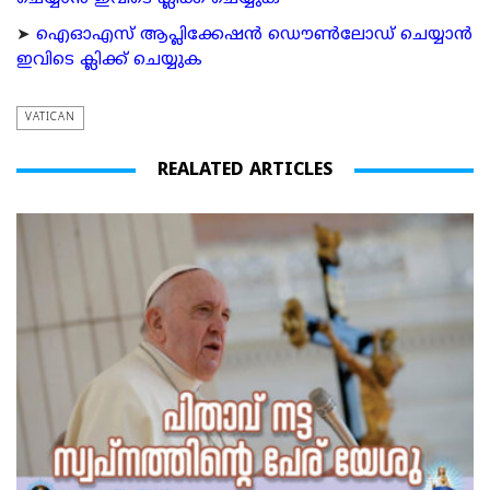
➤
ഐഓഎസ് ആപ്ലിക്കേഷന്‍ ഡൌണ്‍ലോഡ് ചെയ്യാന്‍
ഇവിടെ ക്ലിക്ക് ചെയ്യുക
VATICAN
REALATED ARTICLES