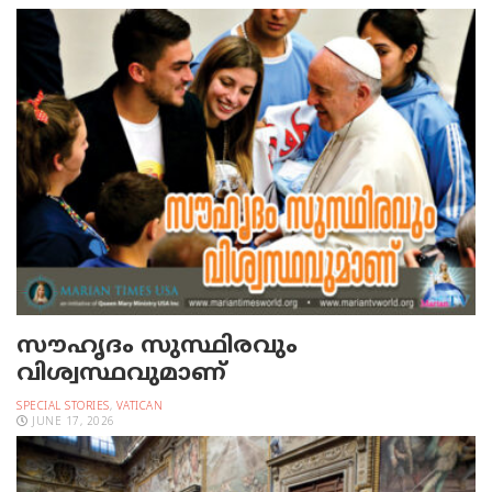
സൗഹൃദം സുസ്ഥിരവും
വിശ്വസ്ഥവുമാണ്
SPECIAL STORIES
,
VATICAN
JUNE 17, 2026