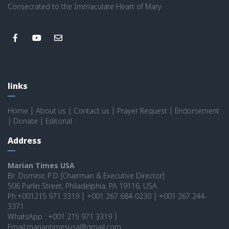
Consecrated to the Immaculate Heart of Mary
links
Home
|
About us
|
Contact us
|
Prayer Request
|
Endorsement
|
Donate
|
Editorial
Address
Marian Times USA
Br. Dominic P.D (Chairman & Executive Director)
506 Parlin Street, Philadelphia, PA 19116, USA
Ph:+001215 971 3319 | +001 267 684-0230 | +001 267 244-
3371
WhatsApp : +001 215 971 3319 |
Email:mariantimesusa@gmail.com