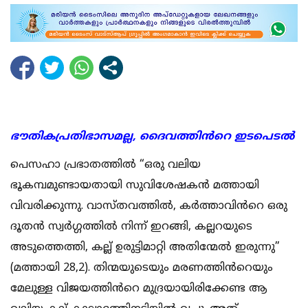
ഭൗതികപ്രതിഭാസമല്ല, ദൈവത്തിൻറെ ഇടപെടൽ
പെസഹാ പ്രഭാതത്തിൽ “ഒരു വലിയ
ഭൂകമ്പമുണ്ടായതായി സുവിശേഷകൻ മത്തായി
വിവരിക്കുന്നു. വാസ്തവത്തിൽ, കർത്താവിൻറെ ഒരു
ദൂതൻ സ്വർഗ്ഗത്തിൽ നിന്ന് ഇറങ്ങി, കല്ലറയുടെ
അടുത്തെത്തി, കല്ല് ഉരുട്ടിമാറ്റി അതിന്മേൽ ഇരുന്നു”
(മത്തായി 28,2). തിന്മയുടെയും മരണത്തിൻറെയും
മേലുള്ള വിജയത്തിൻറെ മുദ്രയായിരിക്കേണ്ട ആ