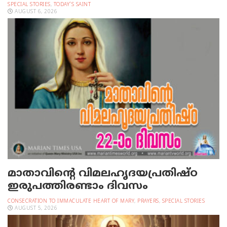
SPECIAL STORIES
,
TODAY'S SAINT
AUGUST 6, 2026
മാതാവിന്റെ വിമലഹൃദയപ്രതിഷ്ഠ
ഇരുപത്തിരണ്ടാം ദിവസം
CONSECRATION TO IMMACULATE HEART OF MARY
,
PRAYERS
,
SPECIAL STORIES
AUGUST 5, 2026