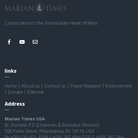
Consecrated to the Immaculate Heart of Mary
links
Home
|
About us
|
Contact us
|
Prayer Request
|
Endorsement
|
Donate
|
Editorial
Address
Marian Times USA
Br. Dominic P.D (Chairman & Executive Director)
506 Parlin Street, Philadelphia, PA 19116, USA
Ph:+001215 971 3319 | +001 267 684-0230 | +001 267 244-