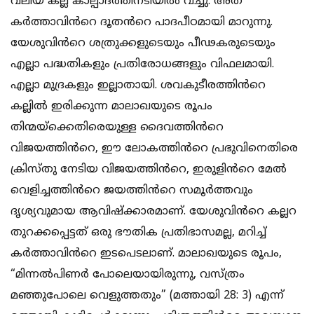
വലിയ കല്ല് കാല്പാദത്തിനടിയിൽ വച്ചു. അത്
കർത്താവിൻറെ ദൂതൻറെ പാദപീഠമായി മാറുന്നു.
യേശുവിൻറെ ശത്രുക്കളുടെയും പീഢകരുടെയും
എല്ലാ പദ്ധതികളും പ്രതിരോധങ്ങളും വിഫലമായി.
എല്ലാ മുദ്രകളും ഇല്ലാതായി. ശവകുടീരത്തിൻറെ
കല്ലിൽ ഇരിക്കുന്ന മാലാഖയുടെ രൂപം
തിന്മയ്ക്കെതിരെയുള്ള ദൈവത്തിൻറെ
വിജയത്തിൻറെ, ഈ ലോകത്തിൻറെ പ്രഭുവിനെതിരെ
ക്രിസ്തു നേടിയ വിജയത്തിൻറെ, ഇരുളിൻറെ മേൽ
വെളിച്ചത്തിൻറെ ജയത്തിൻറെ സമൂർത്തവും
ദൃശ്യവുമായ ആവിഷ്ക്കാരമാണ്. യേശുവിൻറെ കല്ലറ
തുറക്കപ്പെട്ടത് ഒരു ഭൗതിക പ്രതിഭാസമല്ല, മറിച്ച്
കർത്താവിൻറെ ഇടപെടലാണ്. മാലാഖയുടെ രൂപം,
“മിന്നൽപിണർ പോലെയായിരുന്നു, വസ്ത്രം
മഞ്ഞുപോലെ വെളുത്തതും” (മത്തായി 28: 3) എന്ന്