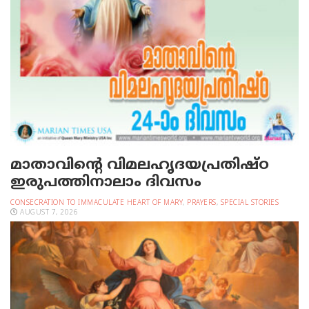
മാതാവിന്റെ വിമലഹൃദയപ്രതിഷ്ഠ
ഇരുപത്തിനാലാം ദിവസം
CONSECRATION TO IMMACULATE HEART OF MARY
,
PRAYERS
,
SPECIAL STORIES
AUGUST 7, 2026