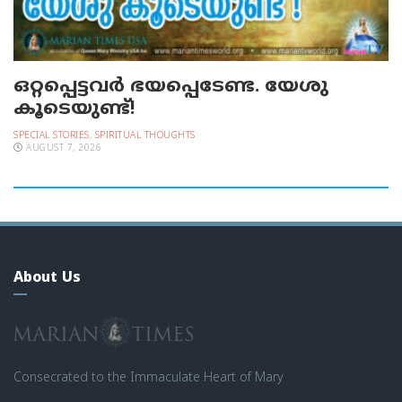
ഒറ്റപ്പെട്ടവര്‍ ഭയപ്പെടേണ്ട. യേശു
കൂടെയുണ്ട്!
SPECIAL STORIES
,
SPIRITUAL THOUGHTS
AUGUST 7, 2026
About Us
Consecrated to the Immaculate Heart of Mary