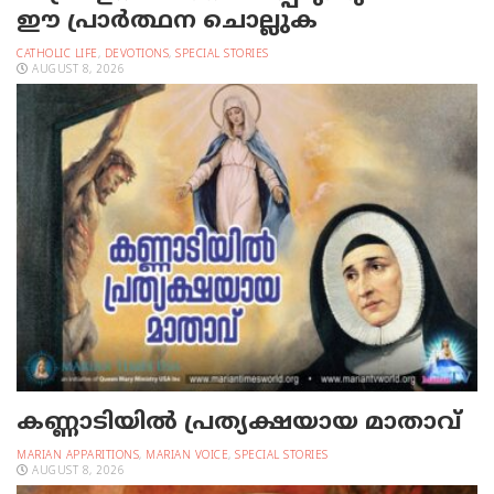
ഈ പ്രാര്‍ത്ഥന ചൊല്ലുക
CATHOLIC LIFE
,
DEVOTIONS
,
SPECIAL STORIES
AUGUST 8, 2026
കണ്ണാടിയില്‍ പ്രത്യക്ഷയായ മാതാവ്
MARIAN APPARITIONS
,
MARIAN VOICE
,
SPECIAL STORIES
AUGUST 8, 2026