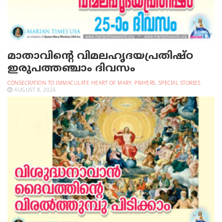
മാതാവിന്റെ വിമലഹൃദയപ്രതിഷ്ഠ
ഇരുപത്തഞ്ചാം ദിവസം
CONSECRATION TO IMMACULATE HEART OF MARY
,
PRAYERS
,
SPECIAL STORIES
AUGUST 8, 2026