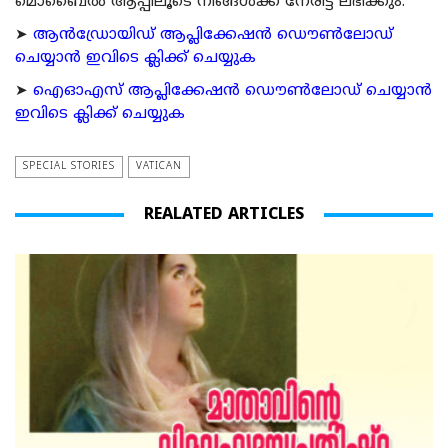
മൊബൈല്‍ ആപ്പിലൂടെ നിങ്ങള്‍ക്ക് നേരിട്ട് ലഭിക്കും.
➤
ആന്‍ഡ്രോയിഡ് ആപ്ലിക്കേഷന്‍ ഡൌണ്‍ലോഡ്
ചെയ്യാന്‍ ഇവിടെ ക്ലിക്ക് ചെയ്യുക
➤
ഐഓഎസ് ആപ്ലിക്കേഷന്‍ ഡൌണ്‍ലോഡ് ചെയ്യാന്‍
ഇവിടെ ക്ലിക്ക് ചെയ്യുക
SPECIAL STORIES
VATICAN
REALATED ARTICLES