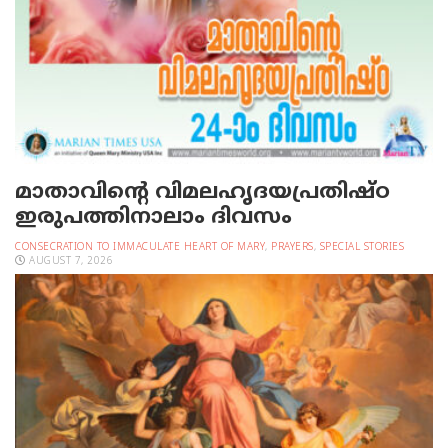
മാതാവിന്റെ വിമലഹൃദയപ്രതിഷ്ഠ
ഇരുപത്തിനാലാം ദിവസം
CONSECRATION TO IMMACULATE HEART OF MARY
,
PRAYERS
,
SPECIAL STORIES
AUGUST 7, 2026