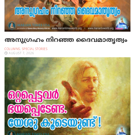
അനുഗ്രഹം നിറഞ്ഞ ദൈവമാതൃത്വം
COLUMNS
,
SPECIAL STORIES
AUGUST 7, 2026