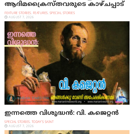
ആദിമക്രൈസ്തവരുടെ കാഴ്ചപ്പാട്
FEATURE STORIES
,
FEATURES
,
SPECIAL STORIES
AUGUST 7, 2026
ഇന്നത്തെ വിശുദ്ധന്‍: വി. കജെറ്റന്‍
SPECIAL STORIES
,
TODAY'S SAINT
AUGUST 7, 2026