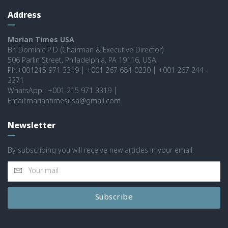
Address
Marian Times USA
Br. Dominic P.D (Chairman & Executive Director)
506 Parlin Street, Philadelphia, PA 19116, USA
Ph:+001215 971 3319 | +001 267 684-0230 | +001 267 244-
3371
WhatsApp : +001 215 971 3319 |
Email:mariantimesusa@gmail.com
Newsletter
By subscribing you will receive new articles in your email.
Subscribe