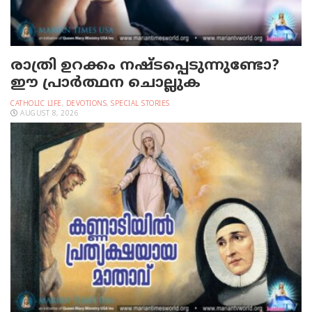
രാത്രി ഉറക്കം നഷ്ടപ്പെടുന്നുണ്ടോ?
ഈ പ്രാര്‍ത്ഥന ചൊല്ലുക
CATHOLIC LIFE
,
DEVOTIONS
,
SPECIAL STORIES
AUGUST 8, 2026