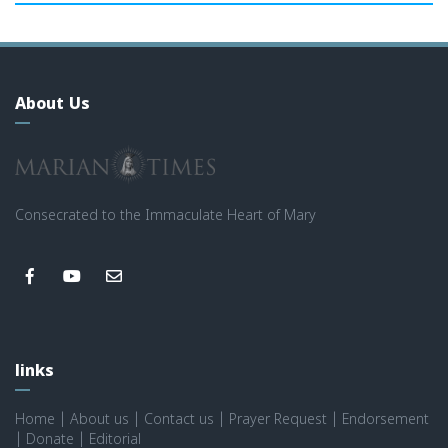
About Us
Consecrated to the Immaculate Heart of Mary
links
Home
|
About us
|
Contact us
|
Prayer Request
|
Endorsement
|
Donate
|
Editorial