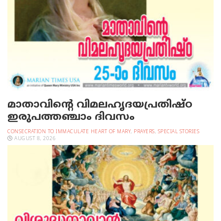
മാതാവിന്റെ വിമലഹൃദയപ്രതിഷ്ഠ
ഇരുപത്തഞ്ചാം ദിവസം
CONSECRATION TO IMMACULATE HEART OF MARY
,
PRAYERS
,
SPECIAL STORIES
AUGUST 8, 2026