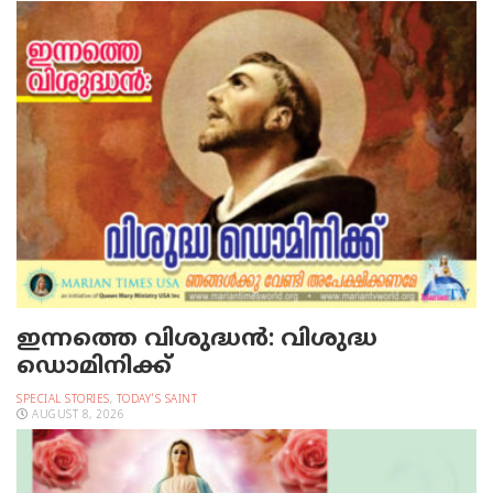
ഇന്നത്തെ വിശുദ്ധന്‍: വിശുദ്ധ
ഡൊമിനിക്ക്
SPECIAL STORIES
,
TODAY'S SAINT
AUGUST 8, 2026