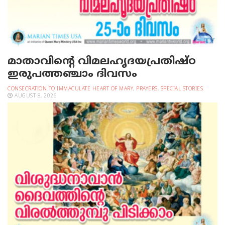
മാതാവിന്റെ വിമലഹൃദയപ്രതിഷ്ഠ
ഇരുപത്തഞ്ചാം ദിവസം
CONSECRATION TO IMMACULATE HEART OF MARY
,
PRAYERS
,
SPECIAL STORIES
AUGUST 8, 2026