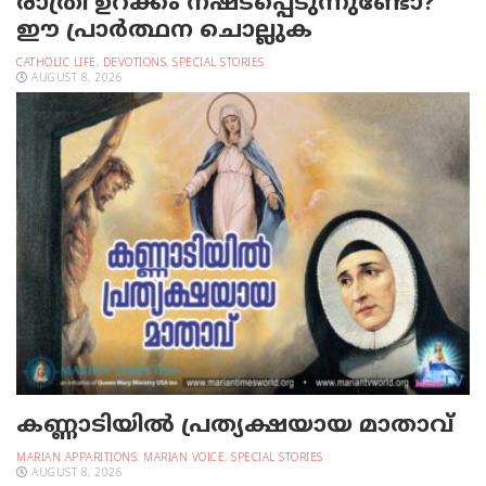
രാത്രി ഉറക്കം നഷ്ടപ്പെടുന്നുണ്ടോ?
ഈ പ്രാര്‍ത്ഥന ചൊല്ലുക
CATHOLIC LIFE
,
DEVOTIONS
,
SPECIAL STORIES
AUGUST 8, 2026
കണ്ണാടിയില്‍ പ്രത്യക്ഷയായ മാതാവ്
MARIAN APPARITIONS
,
MARIAN VOICE
,
SPECIAL STORIES
AUGUST 8, 2026