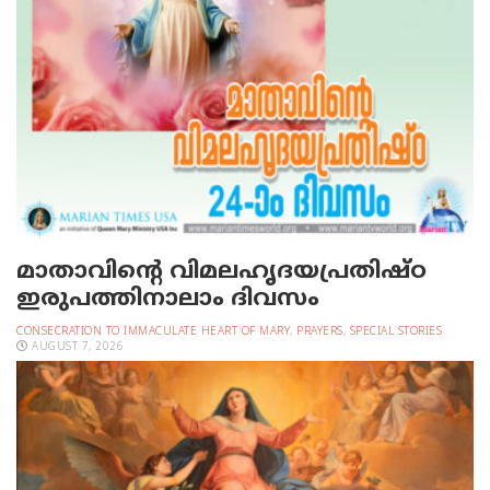
മാതാവിന്റെ വിമലഹൃദയപ്രതിഷ്ഠ
ഇരുപത്തിനാലാം ദിവസം
CONSECRATION TO IMMACULATE HEART OF MARY
,
PRAYERS
,
SPECIAL STORIES
AUGUST 7, 2026