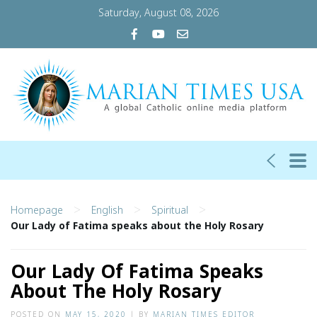
Saturday, August 08, 2026
>
>
>
Homepage
English
Spiritual
Our Lady of Fatima speaks about the Holy Rosary
Our Lady Of Fatima Speaks
About The Holy Rosary
POSTED ON
MAY 15, 2020
|
BY
MARIAN TIMES EDITOR