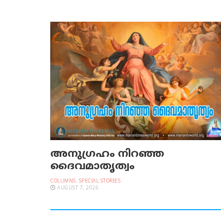
അനുഗ്രഹം നിറഞ്ഞ
ദൈവമാതൃത്വം
COLUMNS
,
SPECIAL STORIES
AUGUST 7, 2026