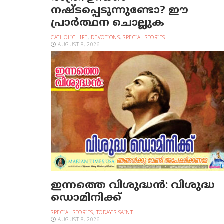
നഷ്ടപ്പെടുന്നുണ്ടോ? ഈ
പ്രാര്‍ത്ഥന ചൊല്ലുക
CATHOLIC LIFE
,
DEVOTIONS
,
SPECIAL STORIES
AUGUST 8, 2026
ഇന്നത്തെ വിശുദ്ധന്‍: വിശുദ്ധ
ഡൊമിനിക്ക്
SPECIAL STORIES
,
TODAY'S SAINT
AUGUST 8, 2026