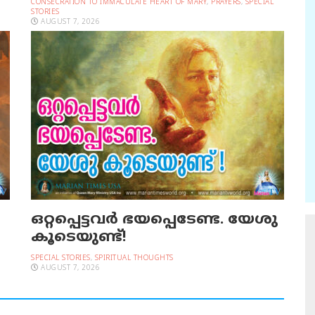
CONSECRATION TO IMMACULATE HEART OF MARY
,
PRAYERS
,
SPECIAL
STORIES
AUGUST 7, 2026
ഒറ്റപ്പെട്ടവര്‍ ഭയപ്പെടേണ്ട. യേശു
കൂടെയുണ്ട്!
SPECIAL STORIES
,
SPIRITUAL THOUGHTS
AUGUST 7, 2026