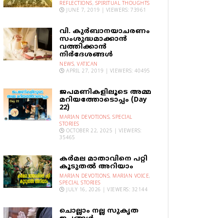
REFLECTIONS
,
SPIRITUAL THOUGHTS
JUNE 7, 2019 | VIEWERS: 73961
വി. കുര്‍ബാനയാചരണം
സംശുദ്ധമാക്കാന്‍
വത്തിക്കാന്‍
നിര്‍ദേശങ്ങള്‍
NEWS
,
VATICAN
APRIL 27, 2019 | VIEWERS: 40495
ജപമണികളിലൂടെ അമ്മ
മറിയത്തോടൊപ്പം (Day
22)
MARIAN DEVOTIONS
,
SPECIAL
STORIES
OCTOBER 22, 2025 | VIEWERS:
35465
കര്‍മല മാതാവിനെ പറ്റി
കൂടുതല്‍ അറിയാം
MARIAN DEVOTIONS
,
MARIAN VOICE
,
SPECIAL STORIES
JULY 16, 2026 | VIEWERS: 32144
ചൊല്ലാം നല്ല സുകൃത