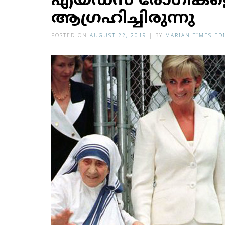
എയ്ഡ്‌സ് രോഗികളെ 
ആഗ്രഹിച്ചിരുന്നു
POSTED ON
AUGUST 22, 2019
|
BY
MARIAN TIMES ED