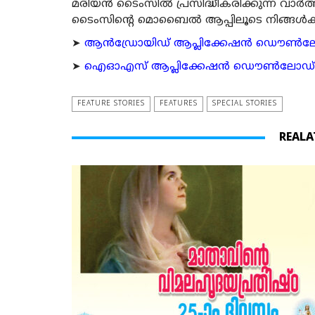
മരിയന്‍ ടൈംസില്‍ പ്രസിദ്ധീകരിക്കുന്ന വാ
ടൈംസിന്റെ മൊബൈല്‍ ആപ്പിലൂടെ നിങ്ങള്‍ക്ക് ന
➤
ആന്‍ഡ്രോയിഡ് ആപ്ലിക്കേഷന്‍ ഡൌണ്‍ലോഡ്
➤
ഐഓഎസ് ആപ്ലിക്കേഷന്‍ ഡൌണ്‍ലോഡ് ചെയ്യ
FEATURE STORIES
FEATURES
SPECIAL STORIES
REALA