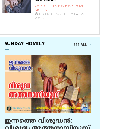
ജപങ്ങൾ
CATHOLIC LIFE
,
PRAYERS
,
SPECIAL
STORIES
DECEMBER 5, 2019 | VIEWERS:
29435
SUNDAY HOMILY
SEE ALL
ഇന്നത്തെ വിശുദ്ധന്‍:
വിശുദ്ധ അത്തനാസിയൂസ്