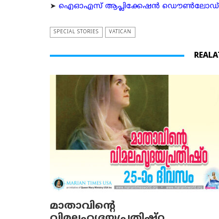
➤
ഐഓഎസ് ആപ്ലിക്കേഷന്‍ ഡൌണ്‍ലോഡ് ചെയ്യ
SPECIAL STORIES
VATICAN
REALA
മാതാവിന്റെ
വിമലഹൃദയപ്രതിഷ്ഠ