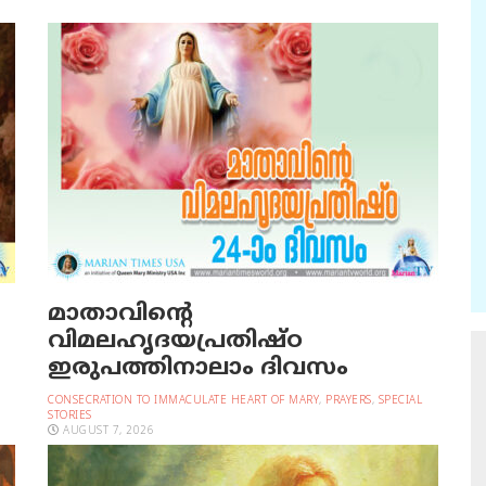
മാതാവിന്റെ
വിമലഹൃദയപ്രതിഷ്ഠ
ഇരുപത്തിനാലാം ദിവസം
CONSECRATION TO IMMACULATE HEART OF MARY
,
PRAYERS
,
SPECIAL
STORIES
AUGUST 7, 2026