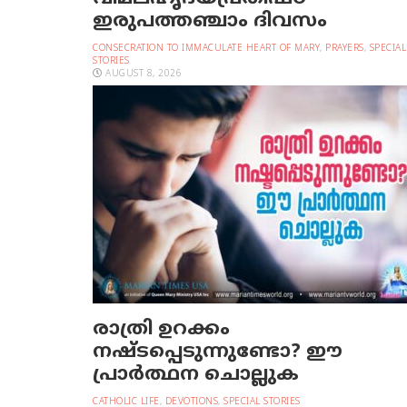
ഇരുപത്തഞ്ചാം ദിവസം
CONSECRATION TO IMMACULATE HEART OF MARY
,
PRAYERS
,
SPECIAL
STORIES
AUGUST 8, 2026
രാത്രി ഉറക്കം
നഷ്ടപ്പെടുന്നുണ്ടോ? ഈ
പ്രാര്‍ത്ഥന ചൊല്ലുക
CATHOLIC LIFE
,
DEVOTIONS
,
SPECIAL STORIES