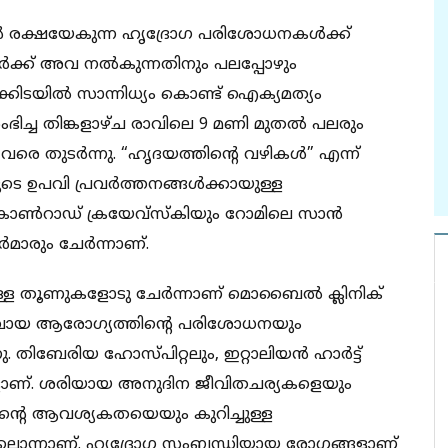
വൻ രക്ഷയേകുന്ന ഹൃദ്രോഗ പരിശോധനകൾക്ക്
ർക്ക് അവ നൽകുന്നതിനും പലപ്പോഴും
ക്കിടയിൽ സാന്നിധ്യം കൊണ്ട് ഐക്യമത്യം
ംഭിച്ച തിങ്കളാഴ്ച രാവിലെ 9 മണി മുതൽ പലരും
 വരെ തുടർന്നു. “ഹൃദയത്തിന്റെ വഴികൾ” എന്ന്
യുടെ ഉപവി പ്രവർത്തനങ്ങൾക്കായുള്ള
 കൊൺറാഡ് ക്രയേവ്സ്കിയും റോമിലെ സാൻ
മാരും ചേർന്നാണ്.
തുള്ള തൂണുകളോടു ചേർന്നാണ് മൊബൈൽ ക്ലിനിക്
ൊതുവായ ആരോഗ്യത്തിന്റെ പരിശോധനയും
ു. തിബേരിയ ഹോസ്പിറ്റലും, ഇറ്റാലിയൻ ഹാർട്ട്
ാണ്. ശരിയായ അനുദിന ജീവിതചര്യകളെയും
റെ ആവശ്യകതയെയും കുറിച്ചുള്ള
ലൊന്നാണ്. ഹൃദ്രോഗ സംബന്ധിയായ രോഗങ്ങളാണ്