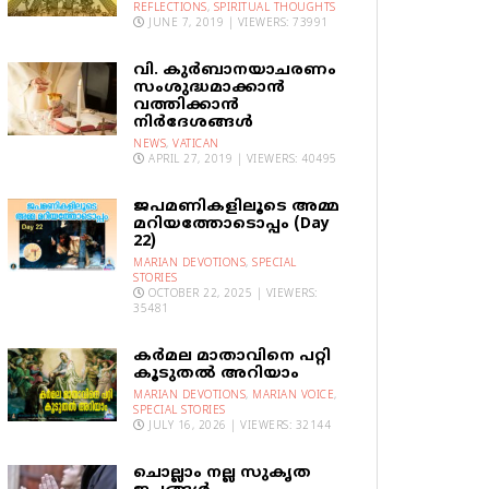
REFLECTIONS
,
SPIRITUAL THOUGHTS
JUNE 7, 2019 | VIEWERS: 73991
വി. കുര്‍ബാനയാചരണം
സംശുദ്ധമാക്കാന്‍
വത്തിക്കാന്‍
നിര്‍ദേശങ്ങള്‍
NEWS
,
VATICAN
APRIL 27, 2019 | VIEWERS: 40495
ജപമണികളിലൂടെ അമ്മ
മറിയത്തോടൊപ്പം (Day
22)
MARIAN DEVOTIONS
,
SPECIAL
STORIES
OCTOBER 22, 2025 | VIEWERS:
35481
കര്‍മല മാതാവിനെ പറ്റി
കൂടുതല്‍ അറിയാം
MARIAN DEVOTIONS
,
MARIAN VOICE
,
SPECIAL STORIES
JULY 16, 2026 | VIEWERS: 32144
ചൊല്ലാം നല്ല സുകൃത