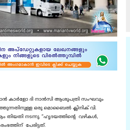
െ സാൻ കാർളോ ദി നാൻസി ആശുപത്രി സംഘവും
ത്തുന്നതിനുള്ള ഒരു മൊബൈൽ ക്ലിനിക് വി.
ം തിയതി നടന്നു. “ഹൃദയത്തിന്റെ വഴികൾ,
ഭത്തിന് പേരിട്ടത്.