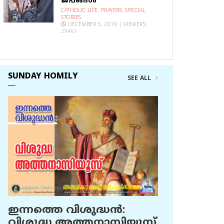
ജപങ്ങൾ
CATHOLIC LIFE
,
PRAYERS
,
SPECIAL
STORIES
DECEMBER 5, 2019 | VIEWERS:
29461
SUNDAY HOMILY
SEE ALL
ഇന്നത്തെ വിശുദ്ധന്‍:
വിശുദ്ധ അത്തനാസിയൂസ്