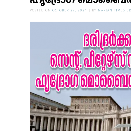
ഹൃദ്രോഗ മൊബൈല
POSTED ON
OCTOBER 27, 2021
|
BY
MARIAN TIMES E