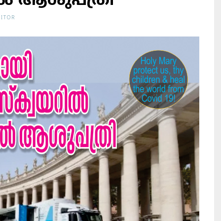
്‍ ആശുപത്രി
DITOR