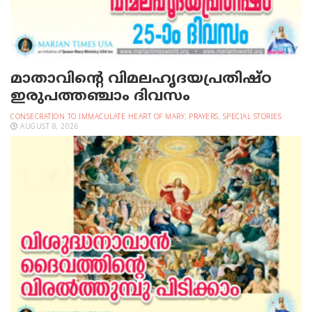
മാതാവിന്റെ വിമലഹൃദയപ്രതിഷ്ഠ
ഇരുപത്തഞ്ചാം ദിവസം
CONSECRATION TO IMMACULATE HEART OF MARY
,
PRAYERS
,
SPECIAL STORIES
AUGUST 8, 2026