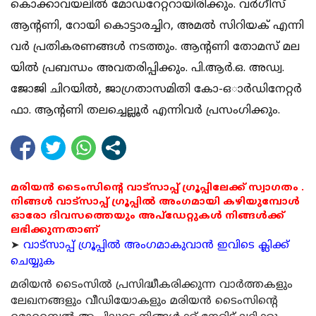
കൊ​​​ക്കാ​​​വ​​​യ​​​ലി​​​ല്‍ മോ​​​ഡ​​​റേ​​​റ്റ​​​റാ​​​യി​​​രി​​​ക്കും. വ​​​ര്‍ഗീ​​സ്
ആ​​​ന്‍റ​​ണി, റോ​​​യി കൊ​​​ട്ടാ​​​ര​​​ച്ചി​​​റ, അ​​​മ​​​ല്‍ സി​​​റി​​​യ​​​ക് എ​​​ന്നി​​​
വ​​​ര്‍ പ്ര​​​തി​​​ക​​​ര​​​ണ​​​ങ്ങ​​​ള്‍ ന​​​ട​​​ത്തും. ആ​​​ന്‍റ​​ണി തോ​​​മ​​​സ് മ​​​ല​​​
യി​​​ല്‍ പ്ര​​​ബ​​​ന്ധം അ​​​വ​​​ത​​​രി​​​പ്പി​​​ക്കും. പി.​​​ആ​​​ര്‍.​​​ഒ. അ​​​ഡ്വ.
ജോ​​​ജി ചി​​​റ​​​യി​​​ല്‍, ജാ​​​ഗ്ര​​​താ​​​സ​​​മി​​​തി കോ-ഒാ​​​ര്‍ഡി​​​നേ​​​റ്റ​​​ര്‍
ഫാ. ​​​ആ​​​ന്‍റ​​ണി ത​​​ല​​​ച്ചെ​​​ല്ലൂ​​​ര്‍ എ​​​ന്നി​​​വ​​​ര്‍ പ്ര​​​സം​​​ഗി​​​ക്കും.
മരിയൻ ടൈംസിന്റെ വാട്സാപ്പ് ഗ്രൂപ്പിലേക്ക് സ്വാഗതം .
നിങ്ങൾ വാട്സാപ്പ് ഗ്രൂപ്പിൽ അംഗമായി കഴിയുമ്പോൾ
ഓരോ ദിവസത്തെയും അപ്ഡേറ്റുകൾ നിങ്ങൾക്ക്
ലഭിക്കുന്നതാണ്
➤
വാട്സാപ്പ് ഗ്രൂപ്പിൽ അംഗമാകുവാൻ ഇവിടെ ക്ലിക്ക്
ചെയ്യുക
മരിയന്‍ ടൈംസില്‍ പ്രസിദ്ധീകരിക്കുന്ന വാര്‍ത്തകളും
ലേഖനങ്ങളും വീഡിയോകളും മരിയന്‍ ടൈംസിന്റെ