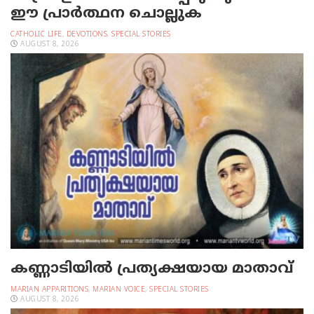
ഈ പ്രാര്‍ത്ഥന ചൊല്ലുക
CATHOLIC LIFE
,
DEVOTIONS
,
SPECIAL STORIES
AUGUST 8, 2026
കണ്ണാടിയില്‍ പ്രത്യക്ഷയായ മാതാവ്
MARIAN APPARITIONS
,
MARIAN VOICE
,
SPECIAL STORIES
AUGUST 8, 2026