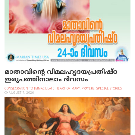
മാതാവിന്റെ വിമലഹൃദയപ്രതിഷ്ഠ
ഇരുപത്തിനാലാം ദിവസം
CONSECRATION TO IMMACULATE HEART OF MARY
,
PRAYERS
,
SPECIAL STORIES
AUGUST 7, 2026