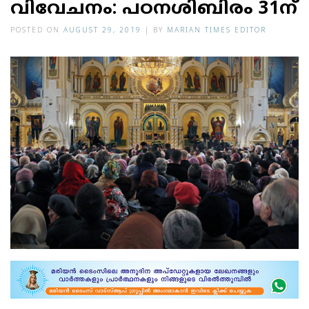
വിവേചനം: പഠനശിബിരം 31ന്
POSTED ON
AUGUST 29, 2019
|
BY
MARIAN TIMES EDITOR