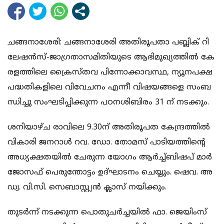
ച​​​ങ്ങ​​​നാ​​​ശേ​​രി: ച​​​ങ്ങ​​​നാ​​​ശേ​​രി അ​​​തി​​​രൂ​​​പ​​​താ പ​​​ബ്ലി​​​ക് റി​​​
ലേ​​​ഷ​​​ന്‍സ്-​​​ജാ​​​ഗ്ര​​​താ​​​സ​​​മി​​​തി​​​യു​​​ടെ ആ​​​ഭി​​​മു​​​ഖ്യ​​​ത്തി​​​ല്‍ കേ​​​
ര​​​ള​​​ത്തി​​​ലെ ക്രൈ​​​സ്ത​​​വ പി​​​ന്നാേ​​​ക്കാ​​​വ​​​സ്ഥ, ന്യൂ​​​ന​​​പ​​​ക്ഷ
പ​​​ദ്ധ​​​തി​​​ക​​​ളി​​​ലെ വി​​​വേ​​​ച​​​നം എ​​​ന്നീ വി​​​ഷ​​​യ​​​ങ്ങ​​​ളെ സം​​​ബ​​​
ന്ധി​​​ച്ചു സം​​ഘ​​ടി​​പ്പി​​ക്കു​​ന്ന പ​​​ഠ​​​ന​​​ശി​​​ബി​​​രം 31 ന് ​​ന​​ട​​ക്കും.
ശ​​നി​​യാ​​ഴ്ച രാ​​​വി​​​ലെ 9.30ന് ​​​അ​​​തി​​​രൂ​​​പ​​​ത കേ​​​ന്ദ്ര​​​ത്തി​​​ല്‍
വി​​​കാ​​​രി ജ​​​ന​​​റാ​​​ള്‍ റ​​​വ. ഡോ. ​​​തോ​​​മ​​​സ് പാ​​​ടി​​​യ​​​ത്തി​​​ന്‍റെ
അ​​​ധ്യ​​ക്ഷ​​​ത​​​യി​​​ല്‍ ചേ​​​രു​​​ന്ന യോ​​​ഗം ആ​​​ര്‍ച്ച്​​​ബി​​​ഷ​​​പ് മാ​​​ര്‍
ജോ​​​സ​​​ഫ് പെ​​​രു​​​ന്തോ​​​ട്ടം ഉ​​​ദ്ഘാ​​​ട​​​നം ചെ​​​യ്യും. ഷെ​​​വ. അ​​​
ഡ്വ. വി.​​​സി. സെ​​​ബാ​​​സ്റ്റ്യ​​​ന്‍ ക്ലാ​​​സ് ന​​​യി​​​ക്കും.
തു​​​ട​​​ര്‍ന്ന് ന​​​ട​​​ക്കു​​​ന്ന പൊ​​​തു​​​ച​​​ര്‍ച്ച​​​യി​​​ല്‍ ഫാ. ​​​ജെ​​​യിം​​​സ്