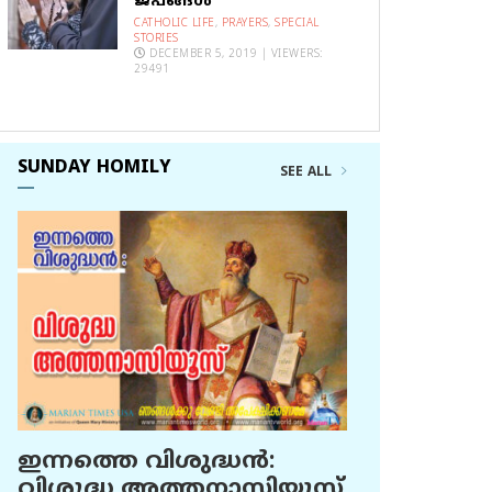
ജപങ്ങൾ
CATHOLIC LIFE
,
PRAYERS
,
SPECIAL
STORIES
DECEMBER 5, 2019 | VIEWERS:
29491
SUNDAY HOMILY
SEE ALL
ഇന്നത്തെ വിശുദ്ധന്‍:
വിശുദ്ധ അത്തനാസിയൂസ്