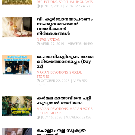
REFLECTIONS
,
SPIRITUAL THOUGHTS
JUNE 7, 2019 | VIEWERS: 74077
വി. കുര്‍ബാനയാചരണം
സംശുദ്ധമാക്കാന്‍
വത്തിക്കാന്‍
നിര്‍ദേശങ്ങള്‍
NEWS
,
VATICAN
APRIL 27, 2019 | VIEWERS: 40499
ജപമണികളിലൂടെ അമ്മ
മറിയത്തോടൊപ്പം (Day
22)
MARIAN DEVOTIONS
,
SPECIAL
STORIES
OCTOBER 22, 2025 | VIEWERS:
35555
കര്‍മല മാതാവിനെ പറ്റി
കൂടുതല്‍ അറിയാം
MARIAN DEVOTIONS
,
MARIAN VOICE
,
SPECIAL STORIES
JULY 16, 2026 | VIEWERS: 32156
ചൊല്ലാം നല്ല സുകൃത