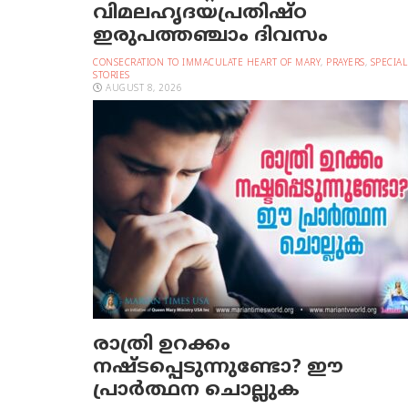
വിമലഹൃദയപ്രതിഷ്ഠ
ഇരുപത്തഞ്ചാം ദിവസം
CONSECRATION TO IMMACULATE HEART OF MARY
,
PRAYERS
,
SPECIAL
STORIES
AUGUST 8, 2026
രാത്രി ഉറക്കം
നഷ്ടപ്പെടുന്നുണ്ടോ? ഈ
പ്രാര്‍ത്ഥന ചൊല്ലുക