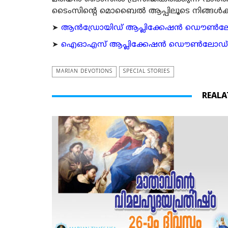
ടൈംസിന്റെ മൊബൈല്‍ ആപ്പിലൂടെ നിങ്ങള്‍ക്ക് ന
➤
ആന്‍ഡ്രോയിഡ് ആപ്ലിക്കേഷന്‍ ഡൌണ്‍ലോഡ്
➤
ഐഓഎസ് ആപ്ലിക്കേഷന്‍ ഡൌണ്‍ലോഡ് ചെയ്യ
MARIAN DEVOTIONS
SPECIAL STORIES
REALA