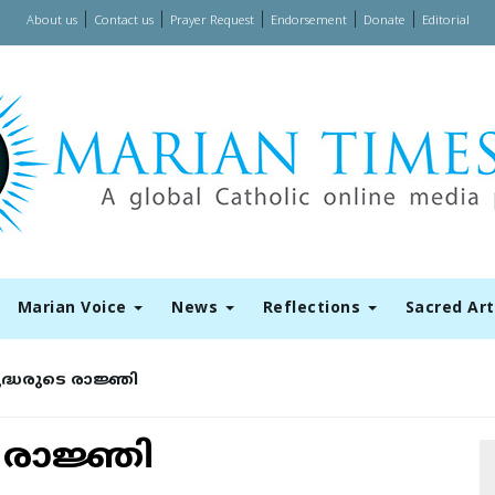
|
|
|
|
|
About us
Contact us
Prayer Request
Endorsement
Donate
Editorial
Marian Voice
News
Reflections
Sacred Ar
ദ്ധരുടെ രാജ്ഞി
 രാജ്ഞി