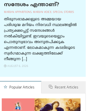
സന്ദേശം എന്താണ്?
MARIAN APPARITIONS
,
MARIAN VOICE
,
SPECIAL STORIES
തിരുസഭാമക്കളുടെ അമ്മയായ
പരിശുദ്ധ മറിയം നിരവധി സ്ഥലങ്ങളിൽ
പ്രത്യക്ഷപ്പെട്ട് സന്ദേശങ്ങൾ
നൽകിയിട്ടുണ്ട്. ഇവയുടെയെല്ലാം
പൊതുസ്വഭാവം അനുതപിക്കുക
എന്നതാണ്. ലോകമാകുന്ന കടലിലൂടെ
സ്വർഗമാകുന്ന ലക്ഷ്യത്തിലേക്ക്
നീങ്ങുന്ന […]
AUGUST 6, 2026
Popular Articles
Recent Articles