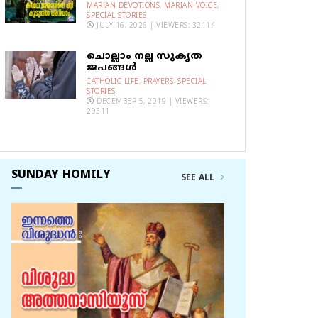
MARIAN DEVOTIONS
,
MARIAN VOICE
,
SPECIAL STORIES
JULY 16, 2026 | VIEWERS: 32114
ചൊല്ലാം നല്ല സുകൃത
ജപങ്ങൾ
CATHOLIC LIFE
,
PRAYERS
,
SPECIAL
STORIES
DECEMBER 5, 2019 | VIEWERS:
29311
SUNDAY HOMILY
SEE ALL