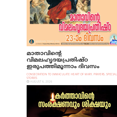
മാതാവിന്റെ
വിമലഹൃദയപ്രതിഷ്ഠ
ഇരുപത്തിമൂന്നാം ദിവസം
CONSECRATION TO IMMACULATE HEART OF MARY
,
PRAYERS
,
SPECIAL
STORIES
AUGUST 6, 2026