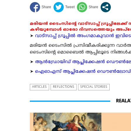
മരിയൻ ടൈംസിന്റെ വാട്സാപ്പ് ഗ്രൂപ്പിലേക്ക്
കഴിയുമ്പോൾ ഓരോ ദിവസത്തെയും അപ്ഡേറ്റ
➤
വാട്സാപ്പ് ഗ്രൂപ്പിൽ അംഗമാകുവാൻ ഇവിടെ ക
മരിയന്‍ ടൈംസില്‍ പ്രസിദ്ധീകരിക്കുന്ന വാ
ടൈംസിന്റെ മൊബൈല്‍ ആപ്പിലൂടെ നിങ്ങള്‍ക്ക് ന
➤
ആന്‍ഡ്രോയിഡ് ആപ്ലിക്കേഷന്‍ ഡൌണ്‍ലോഡ്
➤
ഐഓഎസ് ആപ്ലിക്കേഷന്‍ ഡൌണ്‍ലോഡ് ചെയ്യ
ARTICLES
REFLECTIONS
SPECIAL STORIES
REALA