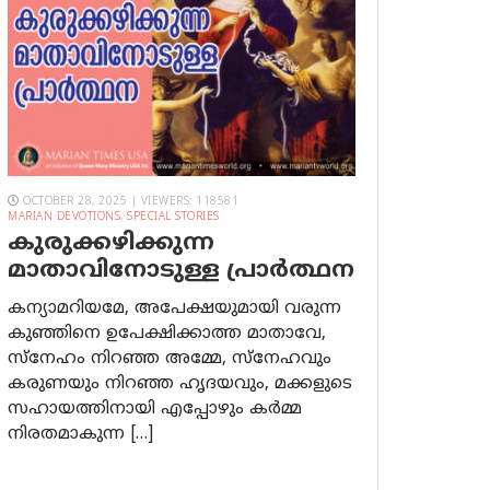
OCTOBER 28, 2025 | VIEWERS: 118581
MARIAN DEVOTIONS
,
SPECIAL STORIES
കുരുക്കഴിക്കുന്ന
മാതാവിനോടുള്ള പ്രാര്‍ത്ഥന
കന്യാമറിയമേ, അപേക്ഷയുമായി വരുന്ന
കുഞ്ഞിനെ ഉപേക്ഷിക്കാത്ത മാതാവേ,
സ്നേഹം നിറഞ്ഞ അമ്മേ, സ്നേഹവും
കരുണയും നിറഞ്ഞ ഹൃദയവും, മക്കളുടെ
സഹായത്തിനായി എപ്പോഴും കർമ്മ
നിരതമാകുന്ന […]