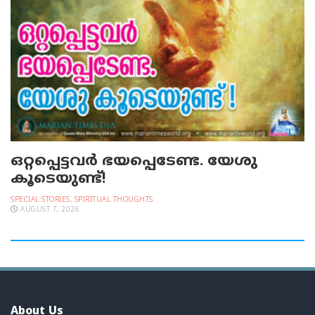
ഒറ്റപ്പെട്ടവര്‍ ഭയപ്പെടേണ്ട. യേശു
കൂടെയുണ്ട്!
SPECIAL STORIES
,
SPIRITUAL THOUGHTS
AUGUST 7, 2026
About Us