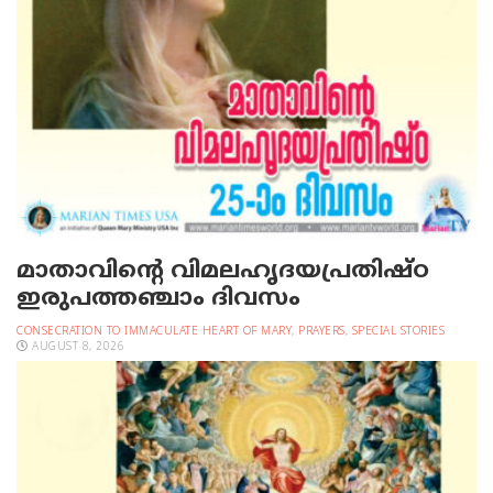
മാതാവിന്റെ വിമലഹൃദയപ്രതിഷ്ഠ
ഇരുപത്തഞ്ചാം ദിവസം
CONSECRATION TO IMMACULATE HEART OF MARY
,
PRAYERS
,
SPECIAL STORIES
AUGUST 8, 2026