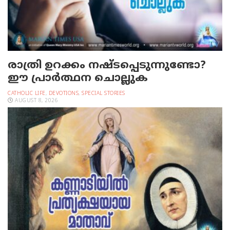
രാത്രി ഉറക്കം നഷ്ടപ്പെടുന്നുണ്ടോ?
ഈ പ്രാര്‍ത്ഥന ചൊല്ലുക
CATHOLIC LIFE
,
DEVOTIONS
,
SPECIAL STORIES
AUGUST 8, 2026