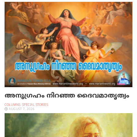
അനുഗ്രഹം നിറഞ്ഞ ദൈവമാതൃത്വം
COLUMNS
,
SPECIAL STORIES
AUGUST 7, 2026