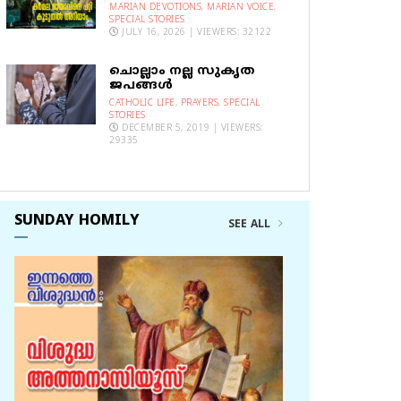
MARIAN DEVOTIONS
,
MARIAN VOICE
,
SPECIAL STORIES
JULY 16, 2026 | VIEWERS: 32122
ചൊല്ലാം നല്ല സുകൃത
ജപങ്ങൾ
CATHOLIC LIFE
,
PRAYERS
,
SPECIAL
STORIES
DECEMBER 5, 2019 | VIEWERS:
29335
SUNDAY HOMILY
SEE ALL