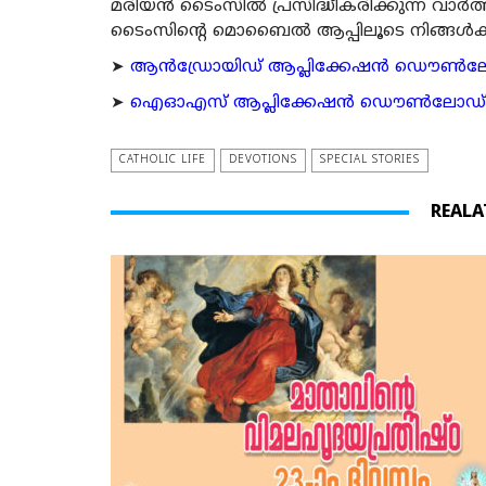
മരിയന്‍ ടൈംസില്‍ പ്രസിദ്ധീകരിക്കുന്ന വാ
ടൈംസിന്റെ മൊബൈല്‍ ആപ്പിലൂടെ നിങ്ങള്‍ക്ക് ന
➤
ആന്‍ഡ്രോയിഡ് ആപ്ലിക്കേഷന്‍ ഡൌണ്‍ലോഡ്
➤
ഐഓഎസ് ആപ്ലിക്കേഷന്‍ ഡൌണ്‍ലോഡ് ചെയ്യ
CATHOLIC LIFE
DEVOTIONS
SPECIAL STORIES
REALA