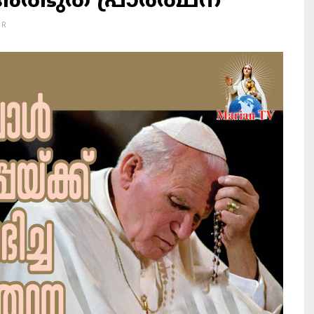
ത്ഭുത പ്രാര്‍ത്ഥന
OR