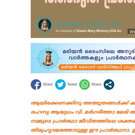
ആയിരക്കണക്കിനു അത്ഭുതങ്ങൾക്ക് ക
രഹസ്യ ആയുധം വി. മർഗരീത്താ മേരി അല
നമ്മുടെ പ്രാർത്ഥാ ജീവിതത്തിലെ ശക്
തിരുഹൃദയത്തോടുള്ള ഈ പ്രാർത്ഥനാ