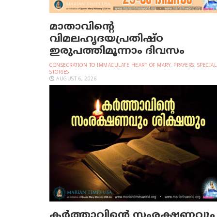
മാതാവിന്റെ
വിമലഹൃദയപ്രതിഷ്ഠ
ഇരുപത്തിമൂന്നാം ദിവസം
CONSECRATION TO IMMACULATE HEART OF MARY
,
PRAYERS
,
SPECIAL
STORIES
AUGUST 6, 2026
കർത്താവിന്റെ സംരക്ഷണവും