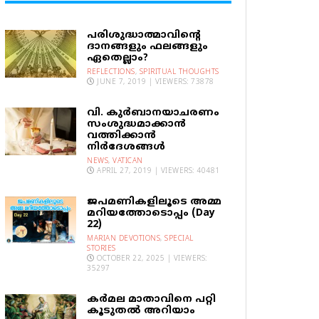
പരിശുദ്ധാത്മാവിന്റെ
ദാനങ്ങളും ഫലങ്ങളും
ഏതെല്ലാം?
REFLECTIONS
,
SPIRITUAL THOUGHTS
JUNE 7, 2019 | VIEWERS: 73878
വി. കുര്‍ബാനയാചരണം
സംശുദ്ധമാക്കാന്‍
വത്തിക്കാന്‍
നിര്‍ദേശങ്ങള്‍
NEWS
,
VATICAN
APRIL 27, 2019 | VIEWERS: 40481
ജപമണികളിലൂടെ അമ്മ
മറിയത്തോടൊപ്പം (Day
22)
MARIAN DEVOTIONS
,
SPECIAL
STORIES
OCTOBER 22, 2025 | VIEWERS:
35297
കര്‍മല മാതാവിനെ പറ്റി
കൂടുതല്‍ അറിയാം