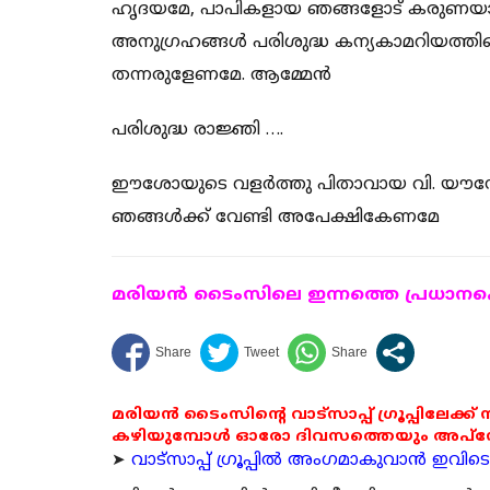
ഹൃദയമേ, പാപികളായ ഞങ്ങളോട് കരുണയായ
അനുഗ്രഹങ്ങൾ പരിശുദ്ധ കന്യകാമറിയത്തിന
തന്നരുളേണമേ. ആമ്മേൻ
പരിശുദ്ധ രാജ്ഞി ….
ഈശോയുടെ വളർത്തു പിതാവായ വി. യൗസേ
ഞങ്ങൾക്ക് വേണ്ടി അപേക്ഷികേണമേ
മരിയന്‍ ടൈംസിലെ ഇന്നത്തെ പ്രധാനപ്പെ
മരിയൻ ടൈംസിന്റെ വാട്സാപ്പ് ഗ്രൂപ്പിലേക്ക്
കഴിയുമ്പോൾ ഓരോ ദിവസത്തെയും അപ്ഡേറ്റ
➤
വാട്സാപ്പ് ഗ്രൂപ്പിൽ അംഗമാകുവാൻ ഇവിടെ ക