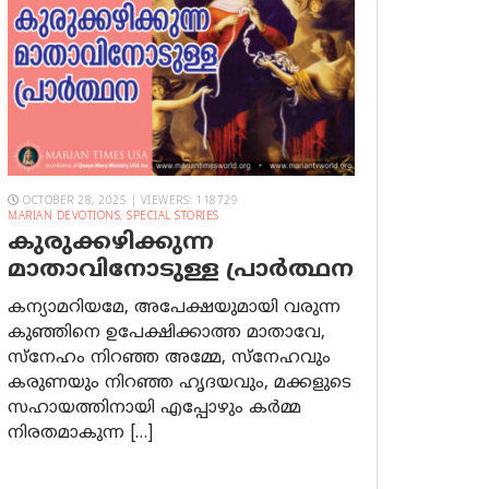
OCTOBER 28, 2025 | VIEWERS: 118729
MARIAN DEVOTIONS
,
SPECIAL STORIES
കുരുക്കഴിക്കുന്ന
മാതാവിനോടുള്ള പ്രാര്‍ത്ഥന
കന്യാമറിയമേ, അപേക്ഷയുമായി വരുന്ന
കുഞ്ഞിനെ ഉപേക്ഷിക്കാത്ത മാതാവേ,
സ്നേഹം നിറഞ്ഞ അമ്മേ, സ്നേഹവും
കരുണയും നിറഞ്ഞ ഹൃദയവും, മക്കളുടെ
സഹായത്തിനായി എപ്പോഴും കർമ്മ
നിരതമാകുന്ന […]