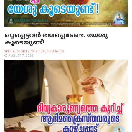
ഒറ്റപ്പെട്ടവര്‍ ഭയപ്പെടേണ്ട. യേശു
കൂടെയുണ്ട്!
SPECIAL STORIES
,
SPIRITUAL THOUGHTS
AUGUST 7, 2026