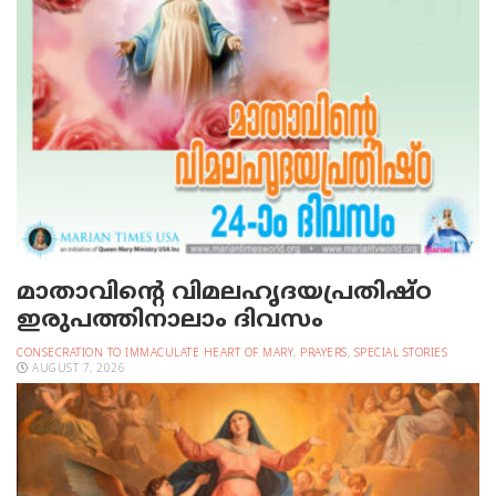
മാതാവിന്റെ വിമലഹൃദയപ്രതിഷ്ഠ
ഇരുപത്തിനാലാം ദിവസം
CONSECRATION TO IMMACULATE HEART OF MARY
,
PRAYERS
,
SPECIAL STORIES
AUGUST 7, 2026