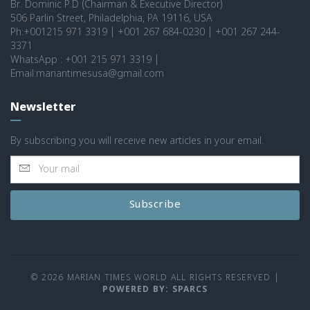
Br. Dominic P.D (Chairman & Executive Director)
506 Parlin Street, Philadelphia, PA 19116, USA
Ph:+001215 971 3319 | +001 267 684-0230 | +001 267 244-
3371
WhatsApp : +001 215 971 3319 |
Email:mariantimesusa@gmail.com
Newsletter
By subscribing you will receive new articles in your email.
Subscribe
© 2026 MARIAN TIMES WORLD ALL RIGHTS RESERVED
|
POWERED BY: SPARCS