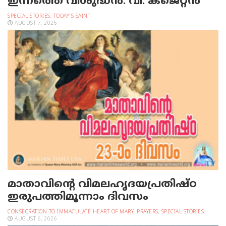
ഇന്നത്തെ വിശുദ്ധന്‍: വി. കജെറ്റന്‍
SPECIAL STORIES
,
TODAY'S SAINT
AUGUST 7, 2026
മാതാവിന്റെ വിമലഹൃദയപ്രതിഷ്ഠ
ഇരുപത്തിമൂന്നാം ദിവസം
CONSECRATION TO IMMACULATE HEART OF MARY
,
PRAYERS
,
SPECIAL STORIES
AUGUST 6, 2026