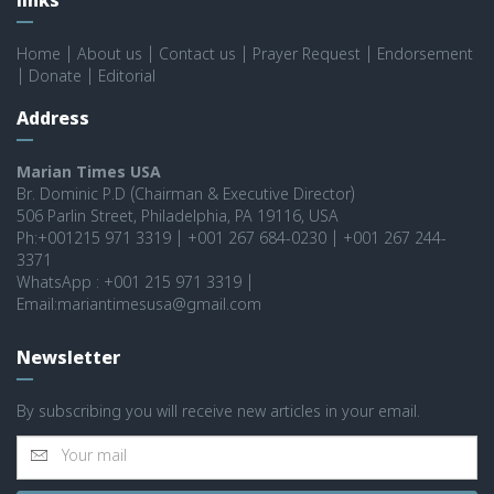
links
Home
|
About us
|
Contact us
|
Prayer Request
|
Endorsement
|
Donate
|
Editorial
Address
Marian Times USA
Br. Dominic P.D (Chairman & Executive Director)
506 Parlin Street, Philadelphia, PA 19116, USA
Ph:+001215 971 3319 | +001 267 684-0230 | +001 267 244-
3371
WhatsApp : +001 215 971 3319 |
Email:mariantimesusa@gmail.com
Newsletter
By subscribing you will receive new articles in your email.