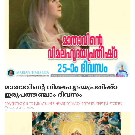
മാതാവിന്റെ വിമലഹൃദയപ്രതിഷ്ഠ
ഇരുപത്തഞ്ചാം ദിവസം
CONSECRATION TO IMMACULATE HEART OF MARY
,
PRAYERS
,
SPECIAL STORIES
AUGUST 8, 2026