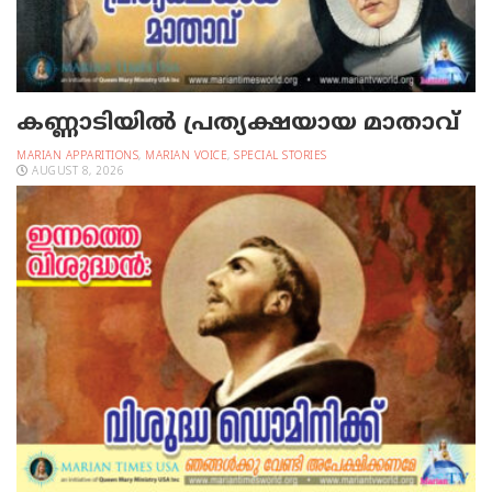
കണ്ണാടിയില്‍ പ്രത്യക്ഷയായ മാതാവ്
MARIAN APPARITIONS
,
MARIAN VOICE
,
SPECIAL STORIES
AUGUST 8, 2026