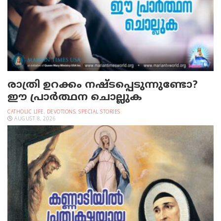
രാത്രി ഉറക്കം നഷ്ടപ്പെടുന്നുണ്ടോ?
ഈ പ്രാര്‍ത്ഥന ചൊല്ലുക
CATHOLIC LIFE
,
DEVOTIONS
,
SPECIAL STORIES
AUGUST 8, 2026