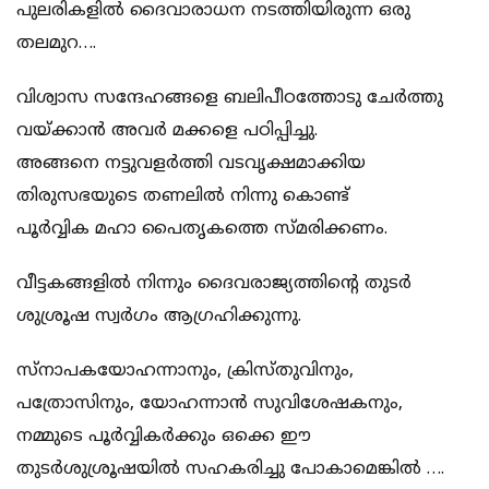
പുലരികളിൽ ദൈവാരാധന നടത്തിയിരുന്ന ഒരു
തലമുറ….
വിശ്വാസ സന്ദേഹങ്ങളെ ബലിപീഠത്തോടു ചേർത്തു
വയ്ക്കാൻ അവർ മക്കളെ പഠിപ്പിച്ചു.
അങ്ങനെ നട്ടുവളർത്തി വടവൃക്ഷമാക്കിയ
തിരുസഭയുടെ തണലിൽ നിന്നു കൊണ്ട്
പൂർവ്വിക മഹാ പൈതൃകത്തെ സ്മരിക്കണം.
വീട്ടകങ്ങളിൽ നിന്നും ദൈവരാജ്യത്തിൻ്റെ തുടർ
ശുശ്രൂഷ സ്വർഗം ആഗ്രഹിക്കുന്നു.
സ്നാപകയോഹന്നാനും, ക്രിസ്തുവിനും,
പത്രോസിനും, യോഹന്നാൻ സുവിശേഷകനും,
നമ്മുടെ പൂർവ്വികർക്കും ഒക്കെ ഈ
തുടർശുശ്രൂഷയിൽ സഹകരിച്ചു പോകാമെങ്കിൽ ….