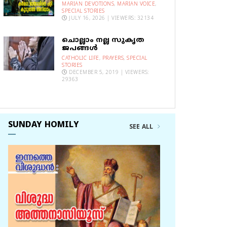
MARIAN DEVOTIONS
,
MARIAN VOICE
,
SPECIAL STORIES
JULY 16, 2026 | VIEWERS: 32134
ചൊല്ലാം നല്ല സുകൃത
ജപങ്ങൾ
CATHOLIC LIFE
,
PRAYERS
,
SPECIAL
STORIES
DECEMBER 5, 2019 | VIEWERS:
29363
SUNDAY HOMILY
SEE ALL