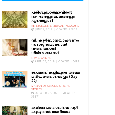
പരിശുദ്ധാത്മാവിന്റെ
ദാനങ്ങളും ഫലങ്ങളും
ഏതെല്ലാം?
REFLECTIONS
,
SPIRITUAL THOUGHTS
JUNE 7, 2019 | VIEWERS: 73902
വി. കുര്‍ബാനയാചരണം
സംശുദ്ധമാക്കാന്‍
വത്തിക്കാന്‍
നിര്‍ദേശങ്ങള്‍
NEWS
,
VATICAN
APRIL 27, 2019 | VIEWERS: 40491
ജപമണികളിലൂടെ അമ്മ
മറിയത്തോടൊപ്പം (Day
22)
MARIAN DEVOTIONS
,
SPECIAL
STORIES
OCTOBER 22, 2025 | VIEWERS:
35371
കര്‍മല മാതാവിനെ പറ്റി
കൂടുതല്‍ അറിയാം