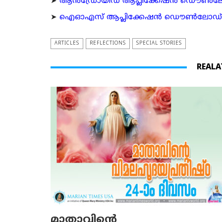
➤
ആന്‍ഡ്രോയിഡ് ആപ്ലിക്കേഷന്‍ ഡൌണ്‍ലോഡ്
➤
ഐഓഎസ് ആപ്ലിക്കേഷന്‍ ഡൌണ്‍ലോഡ് ചെയ്യ
ARTICLES
REFLECTIONS
SPECIAL STORIES
REALA
മാതാവിന്റെ