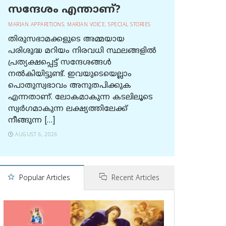
സന്ദേശം എന്താണ്?
MARIAN APPARITIONS
,
MARIAN VOICE
,
SPECIAL STORIES
തിരുസഭാമക്കളുടെ അമ്മയായ
പരിശുദ്ധ മറിയം നിരവധി സ്ഥലങ്ങളിൽ
പ്രത്യക്ഷപ്പെട്ട് സന്ദേശങ്ങൾ
നൽകിയിട്ടുണ്ട്. ഇവയുടെയെല്ലാം
പൊതുസ്വഭാവം അനുതപിക്കുക
എന്നതാണ്. ലോകമാകുന്ന കടലിലൂടെ
സ്വർഗമാകുന്ന ലക്ഷ്യത്തിലേക്ക്
നീങ്ങുന്ന […]
AUGUST 6, 2026
Popular Articles
Recent Articles