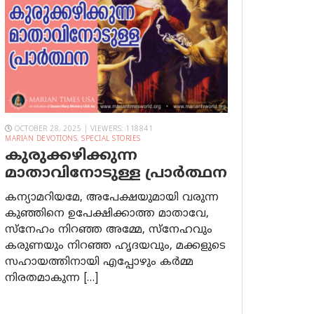
OCTOBER 28, 2025 | VIEWERS: 118841
MARIAN DEVOTIONS
,
SPECIAL STORIES
കുരുക്കഴിക്കുന്ന
മാതാവിനോടുള്ള പ്രാര്‍ത്ഥന
കന്യാമറിയമേ, അപേക്ഷയുമായി വരുന്ന
കുഞ്ഞിനെ ഉപേക്ഷിക്കാത്ത മാതാവേ,
സ്നേഹം നിറഞ്ഞ അമ്മേ, സ്നേഹവും
കരുണയും നിറഞ്ഞ ഹൃദയവും, മക്കളുടെ
സഹായത്തിനായി എപ്പോഴും കർമ്മ
നിരതമാകുന്ന […]