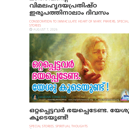
വിമലഹൃദയപ്രതിഷ്ഠ
ഇരുപത്തിനാലാം ദിവസം
CONSECRATION TO IMMACULATE HEART OF MARY
,
PRAYERS
,
SPECIAL
STORIES
AUGUST 7, 2026
ഒറ്റപ്പെട്ടവര്‍ ഭയപ്പെടേണ്ട. യേശ
കൂടെയുണ്ട്!
SPECIAL STORIES
,
SPIRITUAL THOUGHTS