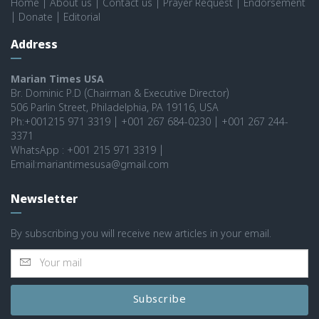
Home
|
About us
|
Contact us
|
Prayer Request
|
Endorsement
|
Donate
|
Editorial
Address
Marian Times USA
Br. Dominic P.D (Chairman & Executive Director)
506 Parlin Street, Philadelphia, PA 19116, USA
Ph:+001215 971 3319 | +001 267 684-0230 | +001 267 244-
3371
WhatsApp : +001 215 971 3319 |
Email:mariantimesusa@gmail.com
Newsletter
By subscribing you will receive new articles in your email.
Subscribe