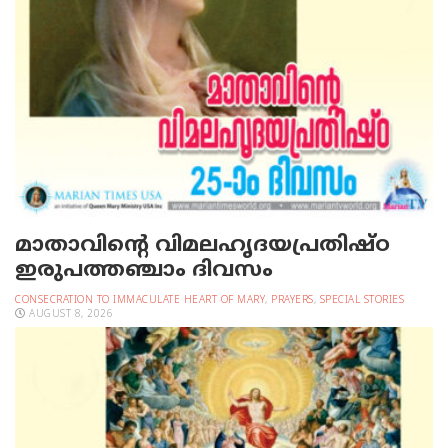
മാതാവിന്റെ വിമലഹൃദയപ്രതിഷ്ഠ
ഇരുപത്തഞ്ചാം ദിവസം
CONSECRATION TO IMMACULATE HEART OF MARY
,
PRAYERS
,
SPECIAL STORIES
AUGUST 8, 2026