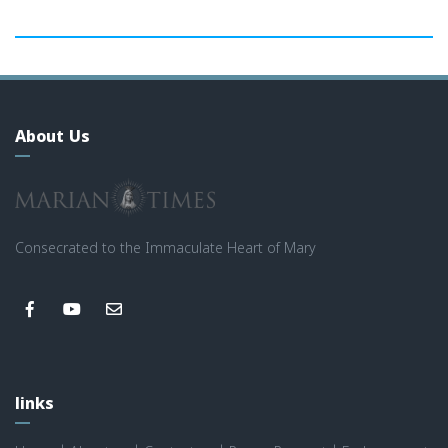
About Us
Consecrated to the Immaculate Heart of Mary
links