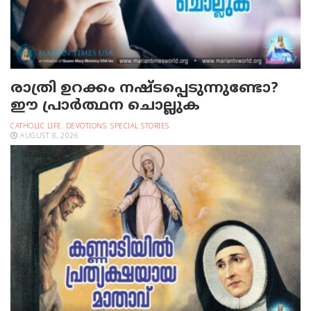
രാത്രി ഉറക്കം നഷ്ടപ്പെടുന്നുണ്ടോ?
ഈ പ്രാര്‍ത്ഥന ചൊല്ലുക
CATHOLIC LIFE
,
DEVOTIONS
,
SPECIAL STORIES
AUGUST 8, 2026