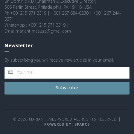
Br. Dominic P.D (Chairman & Executive Director)
506 Parlin Street, Philadelphia, PA 19116, USA
Ph:+001215 971 3319 | +001 267 684-0230 | +001 267 244-
3371
WhatsApp : +001 215 971 3319 |
Email:mariantimesusa@gmail.com
Newsletter
By subscribing you will receive new articles in your email.
Subscribe
© 2026 MARIAN TIMES WORLD ALL RIGHTS RESERVED
|
POWERED BY: SPARCS