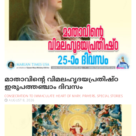
മാതാവിന്റെ വിമലഹൃദയപ്രതിഷ്ഠ
ഇരുപത്തഞ്ചാം ദിവസം
CONSECRATION TO IMMACULATE HEART OF MARY
,
PRAYERS
,
SPECIAL STORIES
AUGUST 8, 2026