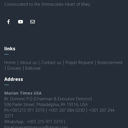
Consecrated to the Immaculate Heart of Mary
links
Home
|
About us
|
Contact us
|
Prayer Request
|
Endorsement
|
Donate
|
Editorial
Address
Marian Times USA
Br. Dominic P.D (Chairman & Executive Director)
506 Parlin Street, Philadelphia, PA 19116, USA
Ph:+001215 971 3319 | +001 267 684-0230 | +001 267 244-
3371
WhatsApp : +001 215 971 3319 |
Email:mariantimesusa@gmail.com