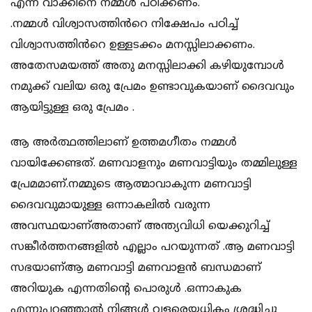
എന്ന വാക്കിനെ നമ്മൾ പഠിക്കണം.
.നമ്മൾ വിശ്വാസത്തിൻറെ നിക്ഷേപം പഠിച്ച്
വിശ്വാസത്തിൻറെ ഉള്ളടക്കം മനസ്സിലാക്കണം.
അതേസമയത്ത് അതു മനസ്സിലാക്കി കഴിയുമ്പോൾ
നമുക്ക് വലിയ ഒരു പ്രേമം ഉണ്ടാവുകയാണ് ദൈവവും
ആയിട്ടുള്ള ഒരു പ്രേമം .
ആ അർത്ഥത്തിലാണ് ഉത്തമഗീതം നമ്മൾ
വായിക്കേണ്ടത്. മണവാളനും മണവാട്ടിയും തമ്മിലുള്ള
പ്രേമമാണ്.നമ്മുടെ ആത്മാവാകുന്ന മണവാട്ടി
ദൈവവുമായുള്ള ഒന്നാകലിൽ വരുന്ന
അവസ്ഥയാണ്അതാണ് അന്ത്യവിധി യെക്കുറിച്ച്
സങ്കീർത്തനങ്ങളിൽ എല്ലാം പറയുന്നത് .ആ മണവാട്ടി
സഭയാണ്ആ മണവാട്ടി മണവാളൻ ബന്ധമാണ്
അറിയുക എന്നതിൻ്റെ പൊരുൾ .ഒന്നാകുക
എന്നുപറഞ്ഞാൽ നിങ്ങൾ വളരെയധികം ശ്രദ്ധിച്ചു