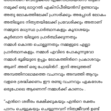
അതിൻറെ വെർട്ടിക്കൽ എക്സ്പീരിയൻസ് ആണ്
നമുക്ക് ഒരു ലാറ്ററൽ എക്സ്പീരിയൻസ് ഉണ്ടാവും
അതു ലോകത്തിലേക്ക് പ്രസരിക്കും അപ്പോൾ ലോകം
അതിലൂടെ നിത്യതയിലേക്ക് പ്രവേശിക്കും അതാണ്
നമ്മുടെ മധ്യസ്ഥ പ്രാർത്ഥനകളും കൂദാശയും
കുർബാന യിലൂടെ പ്രാർത്ഥിക്കുന്നതും
നമ്മൾ കൊന്ത ചൊല്ലുന്നതും നമ്മളുടെ എല്ലാ
പ്രാർത്ഥനകളും. നമ്മൾ എവിടെ പോകുന്നുവോ
നമ്മൾ ഭൂമിയുടെ ഉപ്പും ലോകത്തിൻറെ പ്രകാശവും
ആണ് .അത് ഒരു പോയിൻറ് . ഇനി അടുത്തത്
അമ്പത്തിനാലാമത്തെ വചനവും അമ്പത്തി ആറും
വളരെ ശ്രദ്ധിക്കണം ഈ രണ്ടു വചനവും ഏകദേശം
ഒരുപോലെ ആണെന്ന് നമ്മൾക്ക് കാണാം .
“എൻറെ ശരീരം ഭക്ഷിക്കുകയും എൻറെ രക്തം
പാനം ചെയ്യുകയും ചെയ്യുന്നവന് നിത്യജീവൻ ഉണ്ട്