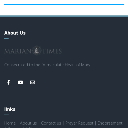
About Us
Consecrated to the Immaculate Heart of Mary
links
Home
|
About us
|
Contact us
|
Prayer Request
|
Endorsement