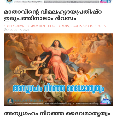
മാതാവിന്റെ വിമലഹൃദയപ്രതിഷ്ഠ
ഇരുപത്തിനാലാം ദിവസം
CONSECRATION TO IMMACULATE HEART OF MARY
,
PRAYERS
,
SPECIAL STORIES
AUGUST 7, 2026
അനുഗ്രഹം നിറഞ്ഞ ദൈവമാതൃത്വം