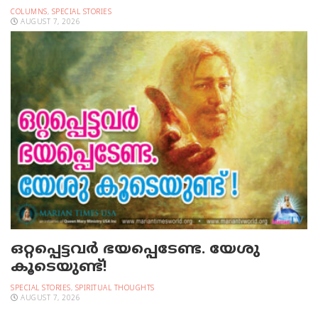
COLUMNS
,
SPECIAL STORIES
AUGUST 7, 2026
ഒറ്റപ്പെട്ടവര്‍ ഭയപ്പെടേണ്ട. യേശു
കൂടെയുണ്ട്!
SPECIAL STORIES
,
SPIRITUAL THOUGHTS
AUGUST 7, 2026