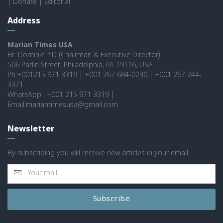
|
Donate
|
Editorial
Address
Marian Times USA
Br. Dominic P.D (Chairman & Executive Director)
506 Parlin Street, Philadelphia, PA 19116, USA
Ph:+001215 971 3319 | +001 267 684-0230 | +001 267 244-
3371
WhatsApp : +001 215 971 3319 |
Email:mariantimesusa@gmail.com
Newsletter
By subscribing you will receive new articles in your email.
Subscribe