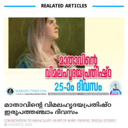
REALATED ARTICLES
മാതാവിന്റെ വിമലഹൃദയപ്രതിഷ്ഠ
ഇരുപത്തഞ്ചാം ദിവസം
CONSECRATION TO IMMACULATE HEART OF MARY
,
PRAYERS
,
SPECIAL STORIES
AUGUST 8, 2026