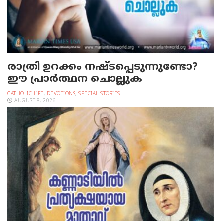
രാത്രി ഉറക്കം നഷ്ടപ്പെടുന്നുണ്ടോ?
ഈ പ്രാര്‍ത്ഥന ചൊല്ലുക
CATHOLIC LIFE
,
DEVOTIONS
,
SPECIAL STORIES
AUGUST 8, 2026