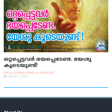
ഒറ്റപ്പെട്ടവര്‍ ഭയപ്പെടേണ്ട. യേശു
കൂടെയുണ്ട്!
SPECIAL STORIES
,
SPIRITUAL THOUGHTS
AUGUST 7, 2026