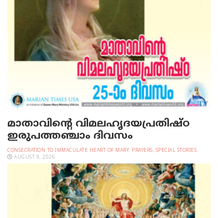
മാതാവിന്റെ വിമലഹൃദയപ്രതിഷ്ഠ
ഇരുപത്തഞ്ചാം ദിവസം
CONSECRATION TO IMMACULATE HEART OF MARY
,
PRAYERS
,
SPECIAL STORIES
AUGUST 8, 2026