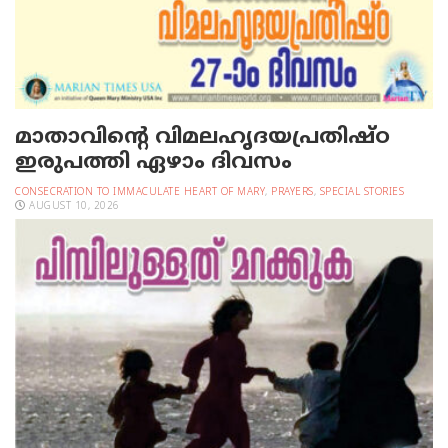
മാതാവിന്റെ വിമലഹൃദയപ്രതിഷ്ഠ
ഇരുപത്തി ഏഴാം ദിവസം
CONSECRATION TO IMMACULATE HEART OF MARY
,
PRAYERS
,
SPECIAL STORIES
AUGUST 10, 2026