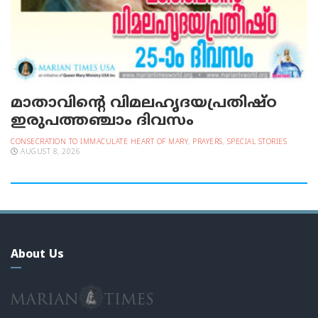
മാതാവിന്റെ വിമലഹൃദയപ്രതിഷ്ഠ
ഇരുപത്തഞ്ചാം ദിവസം
CONSECRATION TO IMMACULATE HEART OF MARY
,
PRAYERS
,
SPECIAL STORIES
AUGUST 8, 2026
About Us