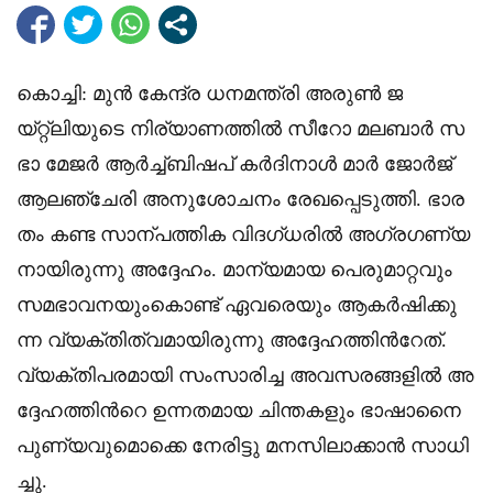
കൊ​​​ച്ചി: മു​​​ൻ കേ​​​ന്ദ്ര ധ​​​ന​​​മ​​​ന്ത്രി അ​​​രു​​​ൺ ജ​​​
യ്റ്റ്‌ലിയു​​​ടെ നി​​​ര്യാ​​​ണ​​​ത്തി​​​ൽ സീ​​​റോ മ​​​ല​​​ബാ​​​ർ സ​​​
ഭാ മേ​​​ജ​​​ർ ആ​​​ർ​​​ച്ച്ബി​​​ഷ​​​പ് ക​​​ർ​​​ദി​​​നാ​​​ൾ മാ​​​ർ ജോ​​​ർ​​​ജ്
ആ​​​ല​​​ഞ്ചേ​​​രി അ​​​നു​​​ശോ​​​ച​​​നം രേ​​​ഖ​​​പ്പെ​​​ടു​​​ത്തി. ഭാ​​​ര​​​
തം ക​​​ണ്ട സാ​​​ന്പ​​​ത്തി​​​ക വി​​​ദ​​​ഗ്ധ​​​രി​​​ൽ അ​​​ഗ്ര​​​ഗ​​​ണ്യ​​​
നാ​​​യി​​​രു​​​ന്നു അ​​​ദ്ദേ​​​ഹം. മാ​​​ന്യ​​​മാ​​​യ പെ​​​രു​​​മാ​​​റ്റ​​​വും
സ​​​മ​​​ഭാ​​​വ​​​ന​​​യും​​​കൊ​​​ണ്ട് ഏ​​​വ​​​രെ​​​യും ആ​​​ക​​​ർ​​​ഷി​​​ക്കു​​​
ന്ന വ്യ​​​ക്തി​​​ത്വ​​​മാ​​​യി​​​രു​​​ന്നു അ​​​ദ്ദേ​​​ഹ​​​ത്തി​​​ന്‍റേ​​​ത്.
വ്യ​​​ക്തി​​​പ​​​ര​​​മാ​​​യി സം​​​സാ​​​രി​​​ച്ച അ​​​വ​​​സ​​​ര‌​​​ങ്ങളിൽ അ​​​
ദ്ദേ​​​ഹ​​​ത്തി​​​ന്‍റെ ഉ​​​ന്ന​​​ത​​​മാ​​​യ ചി​​​ന്ത​​​ക​​​ളും ഭാ​​​ഷാ​​​നൈ​​​
പു​​​ണ്യ​​​വു​​​മൊ​​​ക്കെ നേ​​​രി​​​ട്ടു മ​​​ന​​​സി​​​ലാ​​​ക്കാ​​​ൻ സാ​​​ധി​​​
ച്ചു.