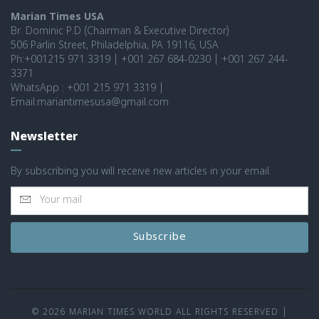
Marian Times USA
Br. Dominic P.D (Chairman & Executive Director)
506 Parlin Street, Philadelphia, PA 19116, USA
Ph:+001215 971 3319 | +001 267 684-0230 | +001 267 244-
3371
WhatsApp : +001 215 971 3319 |
Email:mariantimesusa@gmail.com
Newsletter
By subscribing you will receive new articles in your email.
Subscribe
© 2026 MARIAN TIMES WORLD ALL RIGHTS RESERVED
|