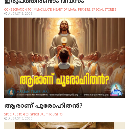
ഇരുപത്തിരണ്ടാം ദിവസം
CONSECRATION TO IMMACULATE HEART OF MARY
,
PRAYERS
,
SPECIAL STORIES
AUGUST 5, 2026
ആരാണ് പുരോഹിതൻ?
SPECIAL STORIES
,
SPIRITUAL THOUGHTS
AUGUST 5, 2026